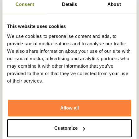
Le sweat Deer Stalker de Härkila est doté de fermetures
Consent
Details
About
éclair sous les bras pour vous permettre de vous aérer
lors d'efforts plus intenses et de passe-pouces au bout
des manches pour assurer le maintien du sweat mais
This website uses cookies
aussi pour vous prémunir des éventuelles fraîcheurs
We use cookies to personalise content and ads, to
matinales. Le sweat à capuche est équipé d'une poche sur
provide social media features and to analyse our traffic.
la poitrine, et de deux poches spacieuses, vous pourrez
We also share information about your use of our site with
donc facilement y ranger votre appeau, votre télémètre
our social media, advertising and analytics partners who
ou vos autres accessoires d'approches.
may combine it with other information that you’ve
Härkila nous propose ainsi un sweat technique et
provided to them or that they’ve collected from your use
complet pour la chasse à l'approche.
of their services.
Fiche technique
Composition
95% Polyester, 5% Élasthanne
Allow all
Camouflage
AXIS MSP®
Coloris
Camouflage , Vert
Customize
Genre
Homme