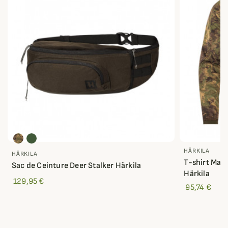
HÄRKILA
HÄRKILA
T-shirt Man
Sac de Ceinture Deer Stalker Härkila
Härkila
129,95 €
95,74 €