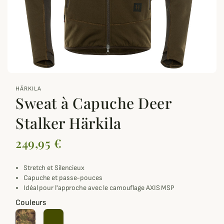
zoom_out_map
HÄRKILA
Sweat à Capuche Deer
Stalker Härkila
249,95 €
Stretch et Silencieux
Capuche et passe-pouces
Idéal pour l'approche avec le camouflage AXIS MSP
Couleurs