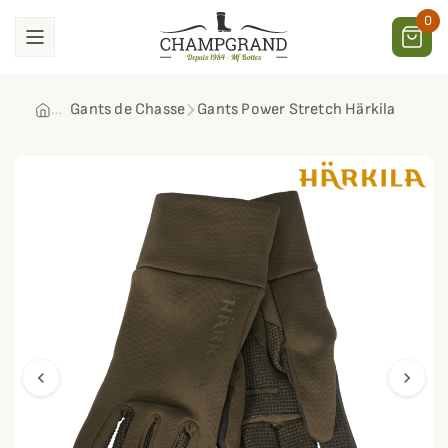
0
Gants de Chasse
Gants Power Stretch Härkila
chevron_left
chevron_right