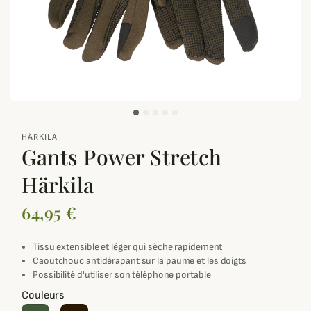
zoom_out_map
HÄRKILA
Gants Power Stretch
Härkila
64,95 €
Tissu extensible et léger qui sèche rapidement
Caoutchouc antidérapant sur la paume et les doigts
Possibilité d'utiliser son téléphone portable
Couleurs