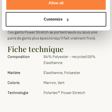
Allow all
sur la paume de la main et les doigts pour une bonne
adhérence.
Le pouce et l'index sont conçus spécialement pour
Customize
pouvoir utiliser votre téléphone portable.
Ces gants Power Stretch se portent seuls ou sous une
paire de gants plus épais lorsqu'il fait vraiment froid.
Fiche technique
Composition
84% Polyester - recycled/16%
Elasthanne
Matière
Élasthanne, Polyester
Coloris
Marron, Vert
Technologie
Polartec® Power Stretch