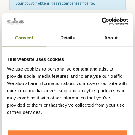
pour pouvoir obtenir des récompenses fidélité.
Expédié dans
Échange ou
Paiement
Paiement en
Consent
Details
About
la journée
retour sous
sécurisé
3 fois dès 100
90 jours
euros
This website uses cookies
We use cookies to personalise content and ads, to
provide social media features and to analyse our traffic.
We also share information about your use of our site with
Description
our social media, advertising and analytics partners who
may combine it with other information that you’ve
Härkila
vous propose ces gants Power Stretch, très
provided to them or that they’ve collected from your use
polyvalents et fins, ils seront parfait pour chasser ou
of their services.
toutes autres activités en extérieur.
Très extensibles, ils vous assurent une bonne dextérité et
sont dotés d'un revêtement un caoutchouc antidérapant