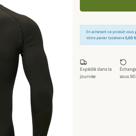
En achetant ce produit vous
Votre panier totalisera
5,00 
Expédié dans la
Échange
journée
sous 90