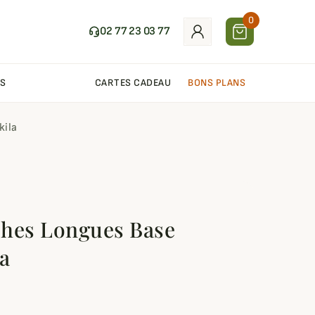
0
02 77 23 03 77
S
CARTES CADEAU
BONS PLANS
kila
ches Longues Base
a