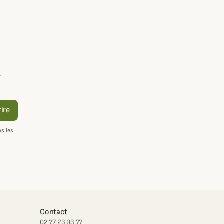
e
rire
s les
Contact
02 77 23 03 77