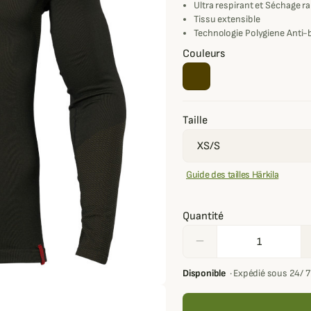
Ultra respirant et Séchage r
Tissu extensible
Technologie Polygiene Anti-
Couleurs
Taille
Guide des tailles Härkila
Quantité
remove
Disponible
·
Expédié sous 24/ 