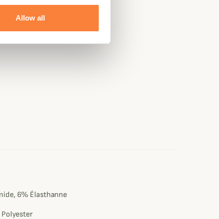
Allow all
e
ide, 6% Élasthanne
 Polyester