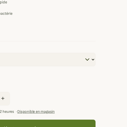
apide
bactérie
add
72 heures
·
Disponible en magasin