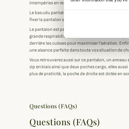
intempéries en restant au sec.
Le bas udu pantalon dispose de renforts en Cordura
fixer la pantalon sur vos chaussures de chasse pour
Le pantalon est pensée pour la chasse active, sa dou
grande respirabilité pour évacuer l'humidité. De plu
derrière les cuisses pour maximiser l'aération. Enf
une aisance parfaite dans toute vos situation de ch
Vous retrouverez aussi sur ce pantalon, un anneau e
zip en biais ainsi que deux poches cargo, elles aussi
plus de praticité, la poche de droite est dotée en so
Questions (FAQs)
Questions (FAQs)