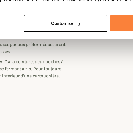
 mais aussi de crochets pour
 un excellent maintien.
Customize
blure en tissu maillé offrira une
s des ouvertures à zip se situent
in, ses genoux préformés assurent
asses.
n D à la ceinture, deux poches à
 se fermant à zip. Pour toujours
n intérieur d'une cartouchière.