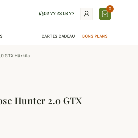
0
02 77 23 03 77
S
CARTES CADEAU
BONS PLANS
.0 GTX Härkila
ose Hunter 2.0 GTX