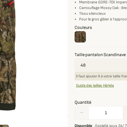
Membrane GORE-TEX impermé
Camouflage Mossy Oak : Br
Tissu silencieux
Pour le gros gibier à l'appro
Couleurs
Taille pantalon Scandinave
Il faut ajouter 6 à votre taille f
Guide des tailles Härkila
Quantité
remove
Disponible
·
Expédié sous 24/ 