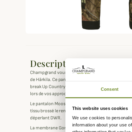
Description
Champgrand vous propose le pantalon de chasse t
de Härkila. Ce pantalon de chasse d'exception est
break Up Country sur lequel vous pourrez compter
Consent
lors de vos approches et de vos chasses au poste.
Le pantalon Moose Hunter 2.0, autant unique que p
This website uses cookies
tissu brossé le rendant silencieux. En outre, il a au
We use cookies to personalis
déperlant DWR.
information about your use of
La membrane Gore-Tex en double couche vous perme
other information that you’ve