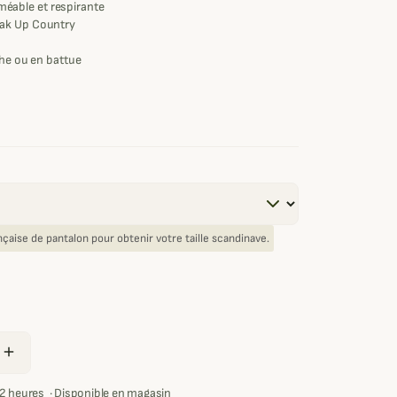
able et respirante
eak Up Country
che ou en battue
rançaise de pantalon pour obtenir votre taille scandinave.
add
72 heures
·
Disponible en magasin