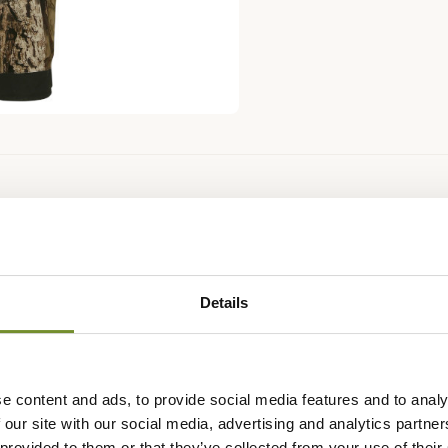
Fiche techniqu
echnique Moose Hunter 2.0 GTX
Technologie
Airtech by F
 doté du camouflage Mossy Oak
Coloris
Camouflage
 pour une discrétion maximale
Details
Renfort
Cordura®
olyvalent est fabriqué dan un
Membrane
GORE-TEX
ssi bénéficié d'un traitement
e content and ads, to provide social media features and to analy
Camouflage
Mossy Oak :
 our site with our social media, advertising and analytics partn
ttra d'affronter tous les
Matière
Polyester
 provided to them or that they’ve collected from your use of their