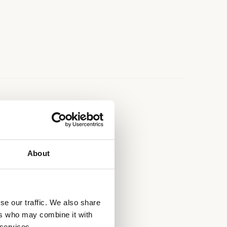
e
.O.V
 , Rouge
About
se our traffic. We also share
 Break UP Country
ers who may combine it with
 services.