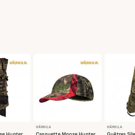
HÄRKILA
HÄRKILA
se Hunter
Casquette Moose Hunter
Guêtres Sil