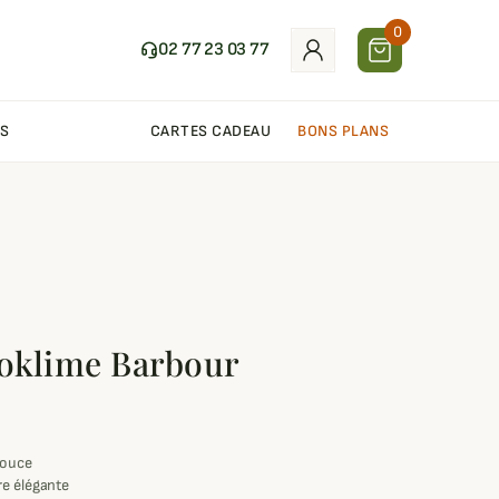
0
02 77 23 03 77
S
CARTES CADEAU
BONS PLANS
oklime Barbour
douce
re élégante