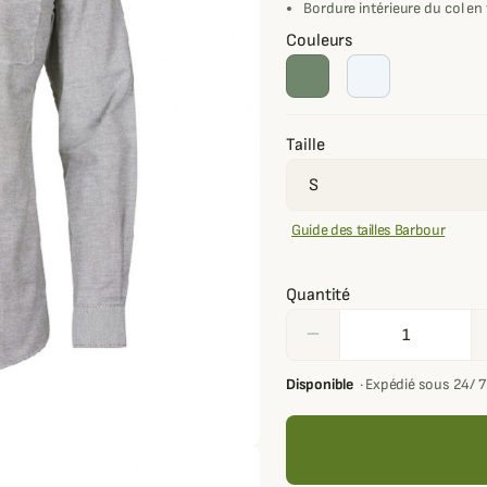
Bordure intérieure du col en
Couleurs
Taille
Guide des tailles Barbour
Quantité
remove
Disponible
·
Expédié sous 24/ 