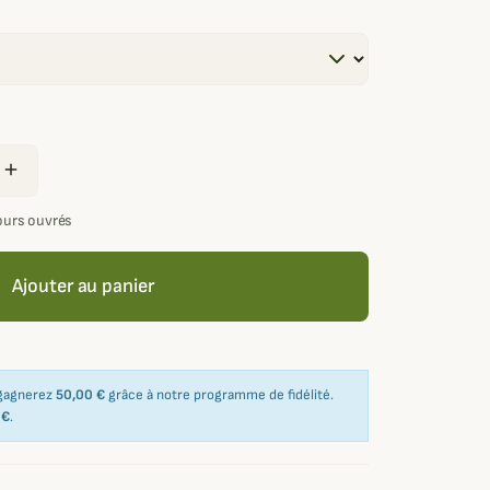
l
add
jours ouvrés
Ajouter au panier
 gagnerez
50,00 €
grâce à notre programme de fidélité.
 €
.