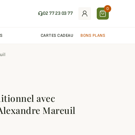
0
02 77 23 03 77
S
CARTES CADEAU
BONS PLANS
uil
itionnel avec
Alexandre Mareuil