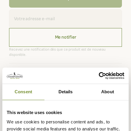
Recevoir une alerte
Me notifier
Recevez une notification dès que ce produit est de nouveau
disponible.
Expédié dans
Échange ou
Paiement
Paiement en
la journée
retour sous
sécurisé
3 fois dès 100
Consent
Details
About
90 jours
euros
This website uses cookies
We use cookies to personalise content and ads, to
provide social media features and to analyse our traffic.