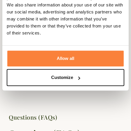
Description
We also share information about your use of our site with
our social media, advertising and analytics partners who
Härkila vous propose ce col cache-cou All Season 100%
may combine it with other information that you’ve
pure laine mérinos pour vous protéger du froid et du
provided to them or that they’ve collected from your use
vent.
of their services.
La laine peignée utilisée pour la confection de ce col
Härkila All Season est très douce et ne gratte pas.
Coloris marron foncé, taille unique.
Allow all
Fiche technique
Composition
100% Laine
Customize
Genre
Homme
Questions (FAQs)