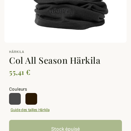
zoom_out_map
HÄRKILA
Col All Season Härkila
55,41 €
Couleurs
Guide des tailles Härkila
Stock épuisé