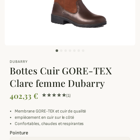
zoom_out_map
DUBARRY
Bottes Cuir GORE-TEX
Clare femme Dubarry
402,33 €
(1)
Membrane GORE-TEX et cuir de qualité
empiècement en cuir sur le côté
Confortables, chaudes et respirantes
Pointure