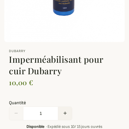
zoom_out_map
DUBARRY
Imperméabilisant pour
cuir Dubarry
10,00 €
Quantité
remove
add
Disponible
·
Expédié sous 10/ 15 jours ouvrés