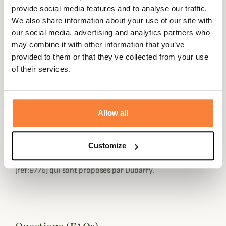
provide social media features and to analyse our traffic.
Dubarry vous propose un imperméabilisant pour cuir
We also share information about your use of our site with
pour vos bottes et chaussures préférées.
our social media, advertising and analytics partners who
Utilisation : nettoyer tout d'abord vos chaussures/bottes
may combine it with other information that you’ve
avec une brosse douce et de l'eau, vous pouvez ensuite
provided to them or that they’ve collected from your use
utiliser le nettoyant (réf:1246) de Dubarry pour plus
of their services.
d'efficacité, une fois vos bottes/chaussures séches,
appliquer le spray imperméabilisant à l'aide d'un chiffon,
laisser le produit pénétrer et surtout ne pas rincer.
Allow all
Vous pouvez aussi retrouver sur notre site une coloration
pour cuir (réf:5130), une crème hydratante pour cuir
(réf:5085), un nettoyant (réf:1246), et un Care kit qui
Customize
reprend plusieurs produits d'entretiens pour cuir
(réf:9776) qui sont proposés par Dubarry.