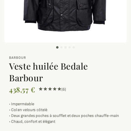
zoom_out_map
BARBOUR
Veste huilée Bedale
Barbour
438,57 €
(6)
•
Imperméable
•
Col en velours côtelé
•
Deux grandes poches à soufflet et deux poches chauffe-main
•
Chaud, confort et élégant