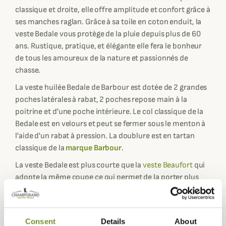
classique et droite, elle offre amplitude et confort grâce à
ses manches raglan. Grâce à sa toile en coton enduit, la
veste Bedale vous protège de la pluie depuis plus de 60
ans. Rustique, pratique, et élégante elle fera le bonheur
de tous les amoureux de la nature et passionnés de
chasse.
La veste huilée Bedale de Barbour est dotée de 2 grandes
poches latérales à rabat, 2 poches repose main à la
poitrine et d'une poche intérieure. Le col classique de la
Bedale est en velours et peut se fermer sous le menton à
l'aide d'un rabat à pression. La doublure est en tartan
classique de la
marque Barbour
.
La veste Bedale est plus courte que la
veste Beaufort
qui
adopte la même coupe ce qui permet de la porter plus
facilement en ville ou à la campagne pour toutes
activités autre que la chasse.
En options sur la Bedale de Barbour : il possible de
Consent
Details
About