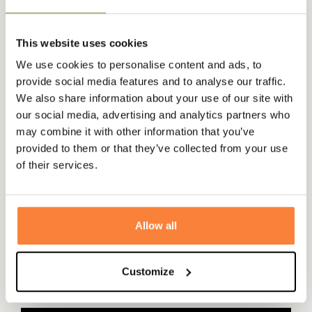
rajouter le
gilet polarquilt
, ainsi qu'une capuche amovible
via des boutons pressions (voir
capuche huilée
sur notre
site).
This website uses cookies
Vous l'aurez compris la veste Bedale de chez Barbour est
We use cookies to personalise content and ads, to
un modèle emblématique de la marque anglaise qui fera
provide social media features and to analyse our traffic.
le bonheur de tous les amoureux du style "gentleman
We also share information about your use of our site with
farmer" so british !
our social media, advertising and analytics partners who
may combine it with other information that you’ve
Barbour vous propose la Bedale en 5 coloris : Olive, Navy,
provided to them or that they’ve collected from your use
Rustique, Sage et Black.
of their services.
Mesures :
Allow all
TAILLE
XXS
XS
S
M
L
XL
LONGUEUR DORSALE (cm)
75
75
75
76
78
83
TOUR DE POITRINE (cm)
53
55
56
Customize