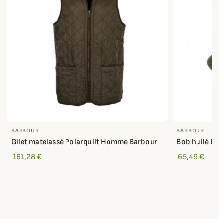
BARBOUR
BARBOUR
Gilet matelassé Polarquilt Homme Barbour
Bob huilé B
161,28 €
65,49 €