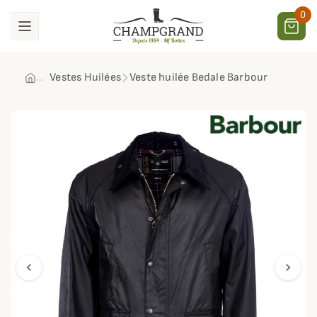
0
Vestes Huilées
Veste huilée Bedale Barbour
chevron_left
chevron_right