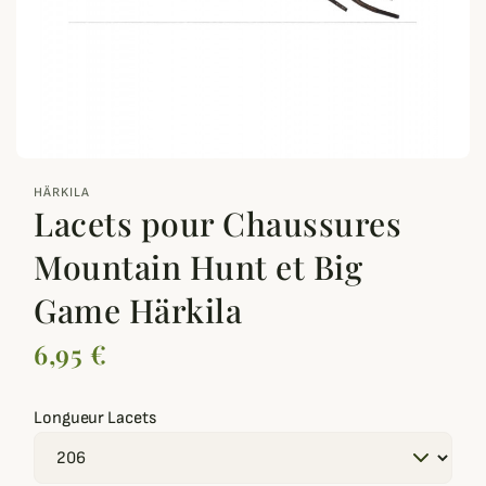
zoom_out_map
HÄRKILA
Lacets pour Chaussures
Mountain Hunt et Big
Game Härkila
6,95 €
Longueur Lacets