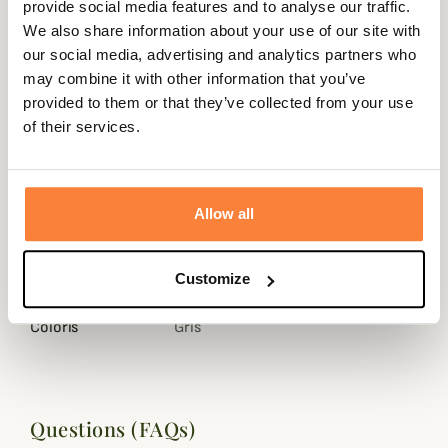
la journée
retour sous
sécurisé
3 fois dès 100
provide social media features and to analyse our traffic.
90 jours
euros
We also share information about your use of our site with
our social media, advertising and analytics partners who
may combine it with other information that you’ve
provided to them or that they’ve collected from your use
of their services.
Description
Lacets de remplacements pour vos chaussures Härkila
Allow all
Mountain Hunt et Big Game.
Longueur de 150 à 232 cm
Customize
Fiche technique
Coloris
Gris
Questions (FAQs)