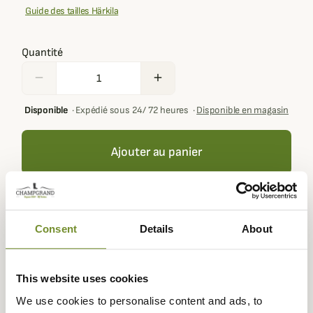
Guide des tailles Härkila
Quantité
remove
add
Disponible
·
Expédié sous 24/ 72 heures
·
Disponible en magasin
Ajouter au panier
Votre panier doit contenir au moins 100,00 € de produits
pour pouvoir obtenir des récompenses fidélité.
Consent
Details
About
This website uses cookies
Expédié dans
Échange ou
Paiement
Paiement en
We use cookies to personalise content and ads, to