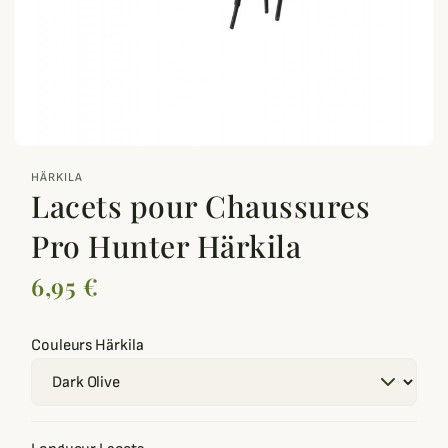
zoom_out_map
HÄRKILA
Lacets pour Chaussures
Pro Hunter Härkila
6,95 €
Couleurs Härkila