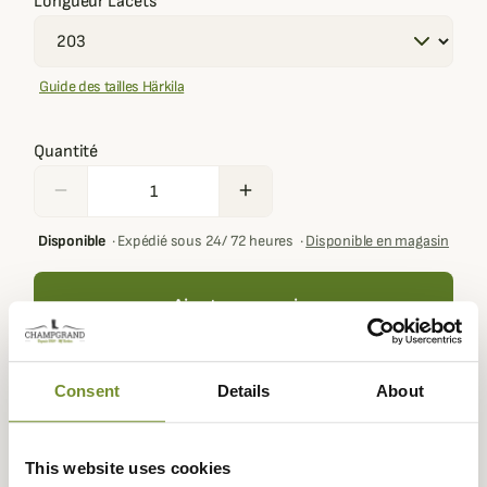
Longueur Lacets
Guide des tailles Härkila
Quantité
remove
add
Disponible
·
Expédié sous 24/ 72 heures
·
Disponible en magasin
Ajouter au panier
Consent
Details
About
Votre panier doit contenir au moins 100,00 € de produits
pour pouvoir obtenir des récompenses fidélité.
This website uses cookies