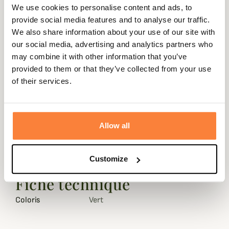
We use cookies to personalise content and ads, to
provide social media features and to analyse our traffic.
Expédié dans
Échange ou
Paiement
Paiement en
We also share information about your use of our site with
la journée
retour sous
sécurisé
3 fois dès 100
our social media, advertising and analytics partners who
90 jours
euros
may combine it with other information that you’ve
provided to them or that they’ve collected from your use
of their services.
Description
Allow all
Lacets de remplacements pour vos chaussures Härkila
Pro Hunter.
Customize
Longueur de 153 à 239 cm
Fiche technique
Coloris
Vert