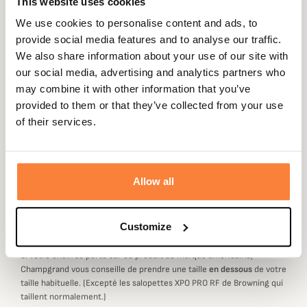
This website uses cookies
Browning vous propose cette casquette camouflage
We use cookies to personalise content and ads, to
roseaux idéale pour la chasse du gibier d'eau.
provide social media features and to analyse our traffic.
We also share information about your use of our site with
Taille unique
our social media, advertising and analytics partners who
Fiche technique
may combine it with other information that you’ve
provided to them or that they’ve collected from your use
Coloris
Camouflage
of their services.
Genre
Homme
Allow all
Marque Américaine : Choisir sa taille
Customize
Les marques américaines ont un taillant plutôt
grand.
Si votre choix se porte sur ce produit de marque américaine,
Champgrand vous conseille de prendre une taille
en dessous
de votre
taille habituelle. (Excepté les salopettes XPO PRO RF de Browning qui
taillent normalement.)