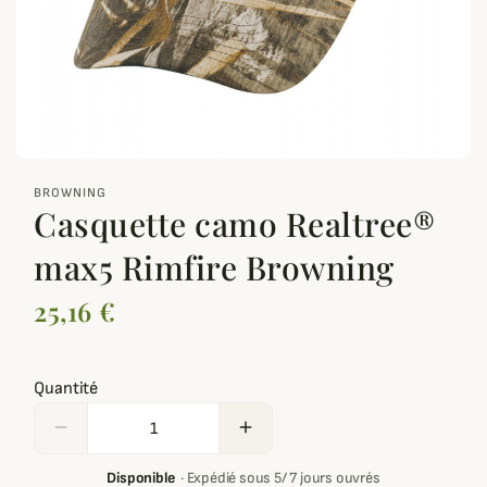
zoom_out_map
BROWNING
Casquette camo Realtree®
max5 Rimfire Browning
25,16 €
Quantité
remove
add
Disponible
·
Expédié sous 5/ 7 jours ouvrés