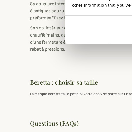
Sa doublure intérieure est élastique et elle possèd
other information that you’ve
élastiqués pour une liberté de mouvements optima
préformée "Easy Movement" pour empêcher de gêne
Son col intérieur est en micro polaire doux et elle 
chauffe(mains, deux poches à soufflet avec rabat, d
d'une fermeture éclair bidirectionnelle qui remont
rabat à pressions.
Beretta : choisir sa taille
La marque Beretta taille petit. Si votre choix se porte sur u
Questions (FAQs)