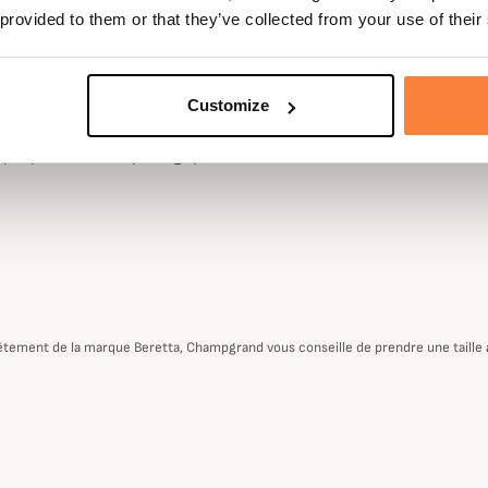
e des inserts supplémentaires
 provided to them or that they’ve collected from your use of their
le. Sa capuche amovible est
r le champ visuel.
est dotée de 2 poches
Customize
'une poche zippée intérieure et
e jusqu'au menton protégé par un
n vêtement de la marque Beretta, Champgrand vous conseille de prendre une taille