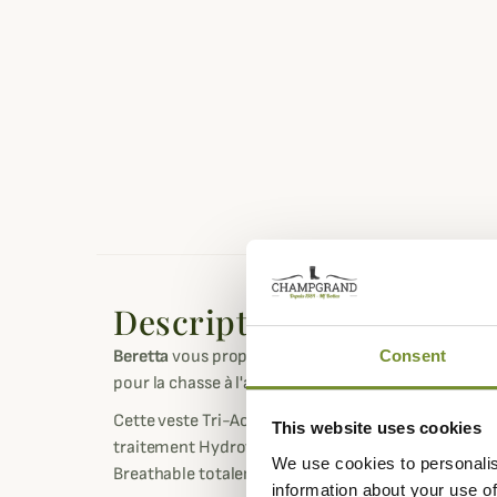
Description
Consent
Beretta
vous propose cette veste de chasse Tri-Ac
pour la chasse à l'approche ou sur mirador afin d'êtr
Cette veste Tri-Active est confectionnée dans un ti
This website uses cookies
traitement Hydrofuge DWR et possède une membr
We use cookies to personalis
Breathable totalement imperméable.
information about your use of