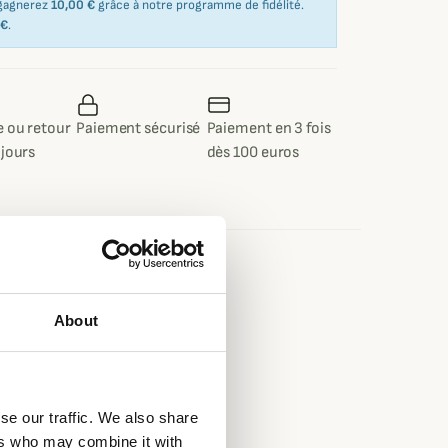
 gagnerez
10,00 €
grâce à notre programme de fidélité.
 €
.
 ou retour
Paiement sécurisé
Paiement en 3 fois
 jours
dès 100 euros
e
About
B EVO 2 couches
, Marron, Orange, Vert
se our traffic. We also share
ers who may combine it with