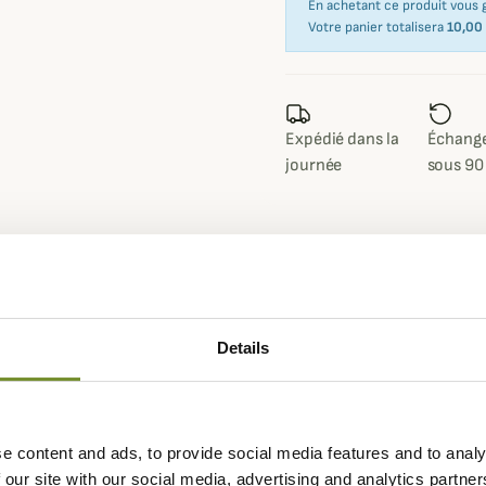
En achetant ce produit vous
Votre panier totalisera
10,00
Expédié dans la
Échange
journée
sous 90
Fiche techniqu
Details
tive EVO conçue spécialement
Membrane
Beretta BW
e silencieux et au sec.
Coloris
Camouflage 
ssu en polyester soumis à un
Traitement
Déperlant
ane Beretta Waterproof
e content and ads, to provide social media features and to analy
Genre
Femme
 our site with our social media, advertising and analytics partn