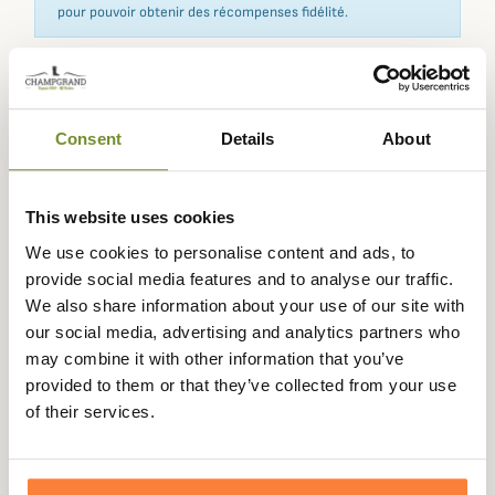
pour pouvoir obtenir des récompenses fidélité.
Expédié dans
Échange ou
Paiement
Paiement en
Consent
Details
About
la journée
retour sous
sécurisé
3 fois dès 100
90 jours
euros
This website uses cookies
We use cookies to personalise content and ads, to
provide social media features and to analyse our traffic.
We also share information about your use of our site with
Description
our social media, advertising and analytics partners who
may combine it with other information that you’ve
Barbour International
vous propose ce t-shirt Angle à la
provided to them or that they’ve collected from your use
coupe ajustée qui met à l'honneur le riche héritage
of their services.
motocycliste de la marque.
Ce t-shirt Angle est confectionné entièrement en jersey
de coton, à la fois léger et respirant, parfait pour les