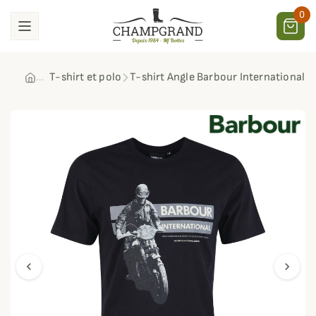
0
T-shirt et polo
T-shirt Angle Barbour International
chevron_left
chevron_right