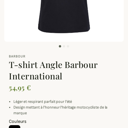
zoom_out_map
BARBOUR
T-shirt Angle Barbour
International
54,95 €
Léger et respirant parfait pour l'été
Design mettant à l'honneur l'héritage motocycliste de la
marque
Couleurs