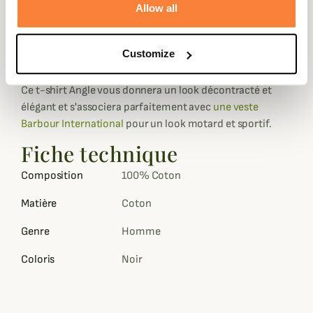
Allow all
chaudes journées d'été.
Réalisé dans un coloris uni noir, il est orné d'un imprimé
Barbour International et d'une photographie mettant en
Customize
avant Steve McQueen sur sa motocross.
Ce t-shirt Angle vous donnera un look décontracté et
élégant et s'associera parfaitement avec
une veste
Barbour International
pour un look motard et sportif.
Fiche technique
Composition
100% Coton
Matière
Coton
Genre
Homme
Coloris
Noir