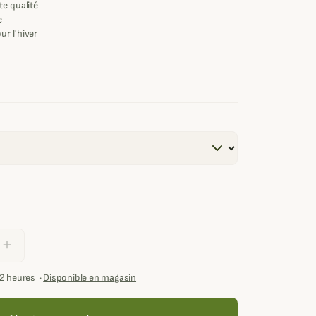
te qualité
e
ur l'hiver
add
72 heures
·
Disponible en magasin