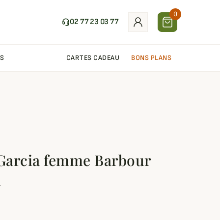
0
02 77 23 03 77
S
CARTES CADEAU
BONS PLANS
l
 Garcia femme Barbour
l