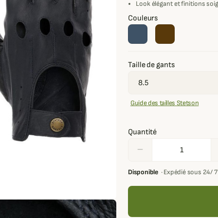
Look élégant et finitions so
Couleurs
Taille de gants
Guide des tailles Stetson
Quantité
remove
Disponible
·
Expédié sous 24/ 