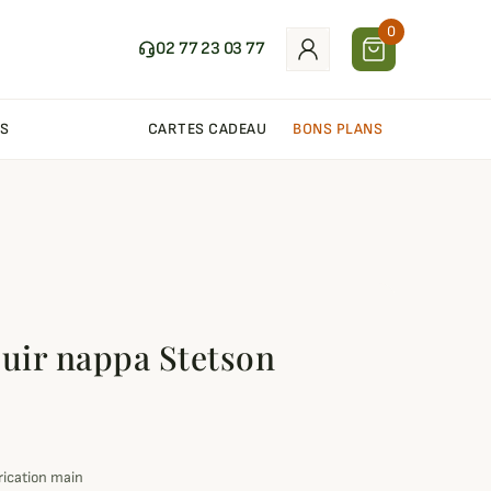
0
02 77 23 03 77
S
CARTES CADEAU
BONS PLANS
cuir nappa Stetson
rication main