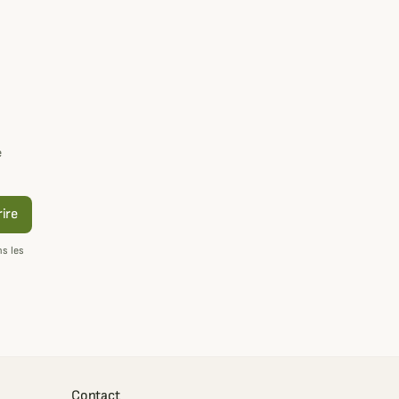
e
rire
s les
Contact