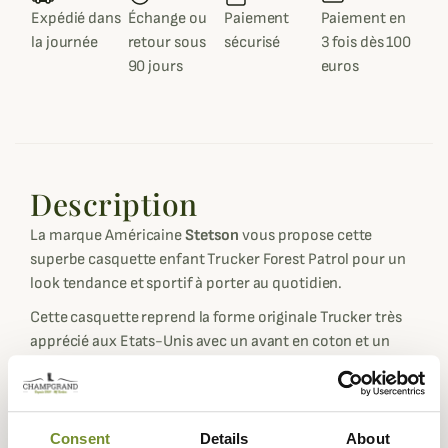
Expédié dans
Échange ou
Paiement
Paiement en
la journée
retour sous
sécurisé
3 fois dès 100
90 jours
euros
Description
La marque Américaine
Stetson
vous propose cette
superbe casquette enfant Trucker Forest Patrol pour un
look tendance et sportif à porter au quotidien.
Cette casquette reprend la forme originale Trucker très
apprécié aux Etats-Unis avec un avant en coton et un
arrière en tissu mesh respirant ainsi qu'une grande visière
pour une meilleure protection.
La visière avant est de coloris vert avec coutures orange
Consent
Details
About
que l'on retrouve à l'intérieur également et elle est dotée