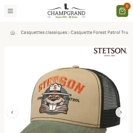
0
Casquettes classiques
Casquette Forest Patrol Truc
chevron_left
chevron_right