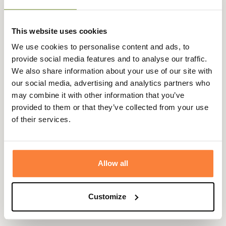
d'un écusson mettant en avant un castor et l'intitulé
"Forest Patrol" avec le logo Stetson de couleur orange.
This website uses cookies
La casquette Forest Patrol se règle à l'arrière pour un
We use cookies to personalise content and ads, to
meilleur ajustement à votre tour de tête.
provide social media features and to analyse our traffic.
Visière de 7 cm et hauteur de casquette de 9 cm.
We also share information about your use of our site with
our social media, advertising and analytics partners who
Fiche technique
may combine it with other information that you’ve
Composition
100% Coton
provided to them or that they’ve collected from your use
of their services.
Doublure
100% Polyester
Coloris
Beige
Allow all
Matière
Coton
Genre
Enfant, Femme, Homme, Mixte
Customize