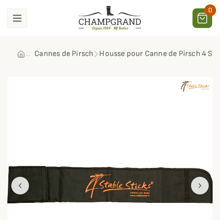
0
Cannes de Pirsch
Housse pour Canne de Pirsch 4 Sta
chevron_left
chevron_right