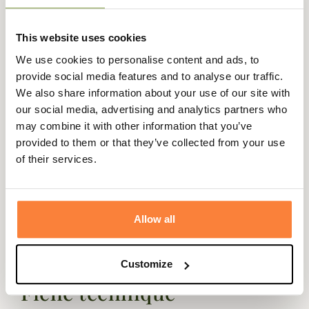
This website uses cookies
We use cookies to personalise content and ads, to
Description
provide social media features and to analyse our traffic.
Pour vous faciliter le transport de votre canne de pirsch
We also share information about your use of our site with
lors de vos approches estivales, 4 Stable Stick a conçu
our social media, advertising and analytics partners who
cette housse souple, résistante et fonctionnelle qui
may combine it with other information that you’ve
conviendra à toutes vos cannes de pirsch de la marque 4
provided to them or that they’ve collected from your use
Stable Stick.
of their services.
La toile de la housse est composée en PVC déperlant et
durable. La fermeture s'effectue facilement et
rapidement à l'aide de deux bandes velcro sur le rabat.
Allow all
Les deux sangles réglables offrent une facilité de
transport à la manière d'un sac à dos ou pour son
rangement.
Customize
Fiche technique