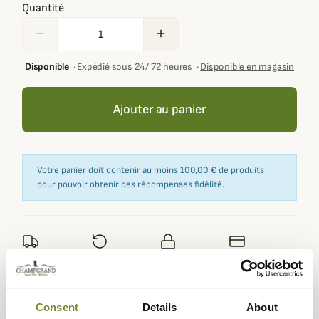
Quantité
remove
add
Disponible
·
Expédié sous 24/ 72 heures
·
Disponible en magasin
Ajouter au panier
Votre panier doit contenir au moins 100,00 € de produits
pour pouvoir obtenir des récompenses fidélité.
Expédié dans
Échange ou
Paiement
Paiement en
la journée
retour sous
sécurisé
3 fois dès 100
90 jours
euros
Consent
Details
About