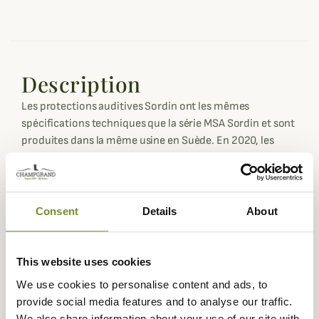
Description
Les protections auditives Sordin ont les mêmes
spécifications techniques que la série MSA Sordin et sont
produites dans la même usine en Suède. En 2020, les
protections auditives MSA Sordin sont devenus les
protections auditives Sordin.
Le PRO X de Sordin est doté de plusieurs
Consent
Details
About
niveaux d'amplification du son. Les haut-parleurs
intégrés dans le casque amplifient les sons faibles et
reproduisent les bruits environnants de manière limpide.
This website uses cookies
L'indice de réduction du bruit du casque est évalué à SNR
We use cookies to personalise content and ads, to
égal à 25dB, une valeur idéale pour son type d'utilisation.
provide social media features and to analyse our traffic.
Cela signifie que les bruits nocifs tels que les détonations
We also share information about your use of our site with