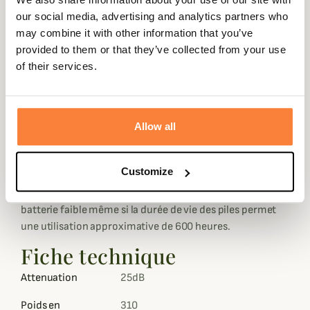
au delà de 82dB sont réduits jusqu'à 25dB.
our social media, advertising and analytics partners who
Chaque microphone a été imperméabilisé, ce qui rend le
may combine it with other information that you’ve
casque antibruit parfait pour une utilisation en extérieur
provided to them or that they’ve collected from your use
dans les bois ou sur le terrain. Il peut également être
of their services.
utilisé à l'intérieur dans les stands de tir ou les lieux de
travail bruyants.
Les deux microphones recréent un excellent son 3D en
Allow all
stéréo plus plus facilement en repérer la provenance.
Aussi, ce casque de protection actif dispose d'un serre-
Customize
tête réglable, d'une prise jack 3,5mm, d'une mémoire des
réglages volume et d'une alarme de prévention de
batterie faible même si la durée de vie des piles permet
une utilisation approximative de 600 heures.
Fiche technique
Attenuation
25dB
Poids en
310