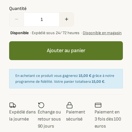
Quantité
remove
add
Disponible
·
Expédié sous 24/ 72 heures
·
Disponible en magasin
Ajouter au panier
En achetant ce produit vous gagnerez
15,00 €
grâce à notre
programme de fidélité. Votre panier totalisera
15,00 €
.
Expédié dans
Échange ou
Paiement
Paiement en
la journée
retour sous
sécurisé
3 fois dès 100
90 jours
euros