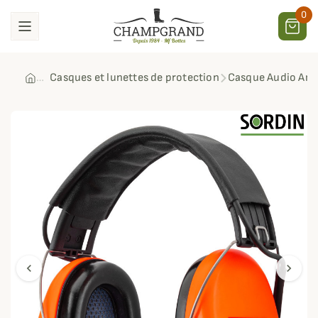
0
Casques et lunettes de protection
Casque Audio Amp
chevron_left
chevron_right