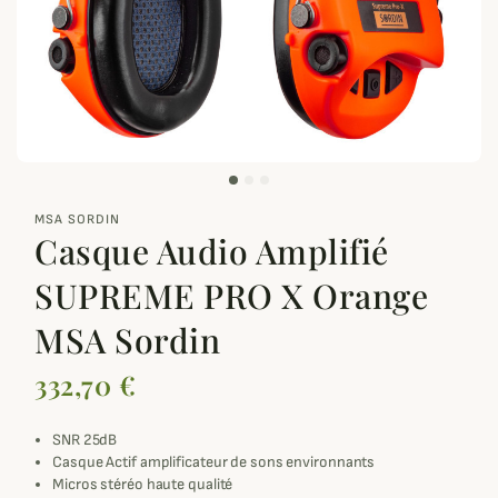
zoom_out_map
MSA SORDIN
Casque Audio Amplifié
SUPREME PRO X Orange
MSA Sordin
332,70 €
SNR 25dB
Casque Actif amplificateur de sons environnants
Micros stéréo haute qualité