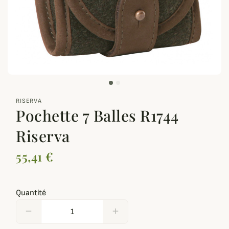
zoom_out_map
RISERVA
Pochette 7 Balles R1744
Riserva
55,41 €
Quantité
remove
add