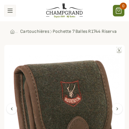
0
Cartouchières
Pochette 7 Balles R1744 Riserva
chevron_left
chevron_right