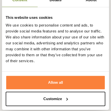
Description
Riversa vous présente cette élégante pochette pour 7
This website uses cookies
balles de confection italienne.
We use cookies to personalise content and ads, to
Sa conception en loden offre robustesse et déperlance
provide social media features and to analyse our traffic.
face à la pluie. La pochette est dotée d'une ouverture
We also share information about your use of our site with
silencieuse et peut se porter à la ceinture grâce à son
our social media, advertising and analytics partners who
passant.
may combine it with other information that you’ve
Fiche technique
provided to them or that they’ve collected from your use
of their services.
Pays de
Italie
fabrication
Matière
Loden
Allow all
Coloris
Vert
Customize