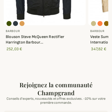
BARBOUR
BARBOUR
Blouson Steve McQueen Rectifier
Veste Summ
Harrington Barbour...
Internationa
252,03 €
347,82 €
Rejoignez la communauté
Champgrand
Conseils d'experts, nouveautés et offres exclusives. -10% sur votre
première commande.