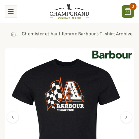
0
Chemisier et haut femme Barbour
T-shirt Archive A
chevron_left
chevron_right