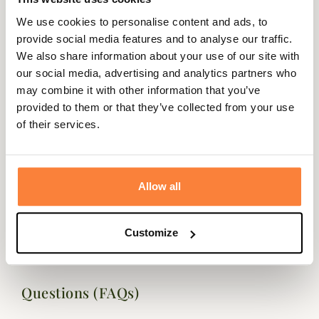
Le t-shirt Vintage A7 dispose d'un imprimé mettant en
We use cookies to personalise content and ads, to
avant la veste A7 avec le logo Barbour International ainsi
provide social media features and to analyse our traffic.
qu'un drapeau de course sur fond noir.
We also share information about your use of our site with
Vous retrouverez également le logo Barbour International
our social media, advertising and analytics partners who
et A7 en-dessous de la nuque.
may combine it with other information that you’ve
Fiche technique
provided to them or that they’ve collected from your use
of their services.
Composition
100% Coton
Matière
Coton
Allow all
Genre
Homme
Coloris
Noir
Customize
Questions (FAQs)