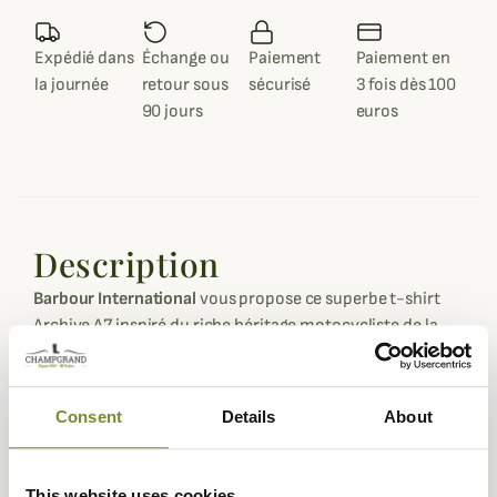
Expédié dans
Échange ou
Paiement
Paiement en
la journée
retour sous
sécurisé
3 fois dès 100
90 jours
euros
Description
Barbour International
vous propose ce superbe t-shirt
Archive A7 inspiré du riche héritage motocycliste de la
marque et de la célèbre veste A7.
Ce t-shirt est confectionné entièrement en jersey de
coton d'excellente qualité et doux, très agréable à porter
Consent
Details
About
tout au long de la journée. Sa coupe est assez ajustée
pour une silhouette élégante.
This website uses cookies