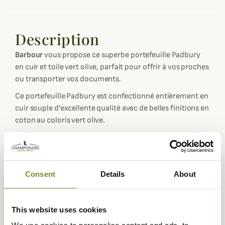
Description
Barbour
vous propose ce superbe portefeuille Padbury
en cuir et toile vert olive, parfait pour offrir à vos proches
ou transporter vos documents.
Ce portefeuille Padbury est confectionné entièrement en
cuir souple d'excellente qualité avec de belles finitions en
coton au coloris vert olive.
Une fois ouvert vous pourrez y découvrir un espace de
rangement pour vos billets, des rangements pour cartes
ainsi qu'une poche pour y glisser votre monnaie en toute
sécurité.
Consent
Details
About
Le logo Barbour est griffé sur le cuir pour une touche
d'élégance et de raffinement.
This website uses cookies
Fiche technique