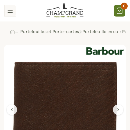
0
Portefeuilles et Porte-cartes
Portefeuille en cuir P
chevron_left
chevron_right