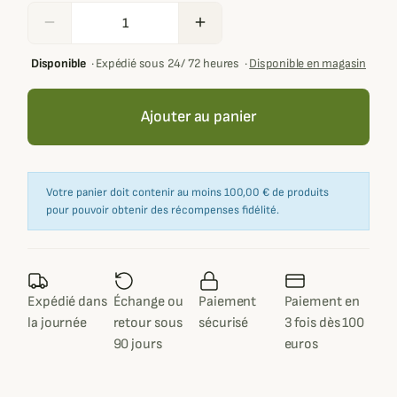
remove
add
Disponible
·
Expédié sous 24/ 72 heures
·
Disponible en magasin
Ajouter au panier
Votre panier doit contenir au moins 100,00 € de produits
pour pouvoir obtenir des récompenses fidélité.
Expédié dans
Échange ou
Paiement
Paiement en
la journée
retour sous
sécurisé
3 fois dès 100
90 jours
euros