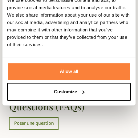
We use cookies to personalise content and ads, to
provide social media features and to analyse our traffic.
Composition
100% Cuir
We also share information about your use of our site with
Doublure
100% Polyester
our social media, advertising and analytics partners who
may combine it with other information that you’ve
Dimensions
10cm x 12cm
provided to them or that they’ve collected from your use
of their services.
Matière
Cuir
Coloris
Marron, Vert
Allow all
Questions (FAQs)
Customize
Questions (FAQs)
Poser une question