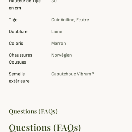
Hauteur de Tige
30
en cm
Tige
Cuir Aniline, Feutre
Doublure
Laine
Coloris
Marron
Chaussures
Norvégien
Cousues
Semelle
Caoutchouc Vibram®
extérieure
Questions (FAQs)
Questions (FAQs)