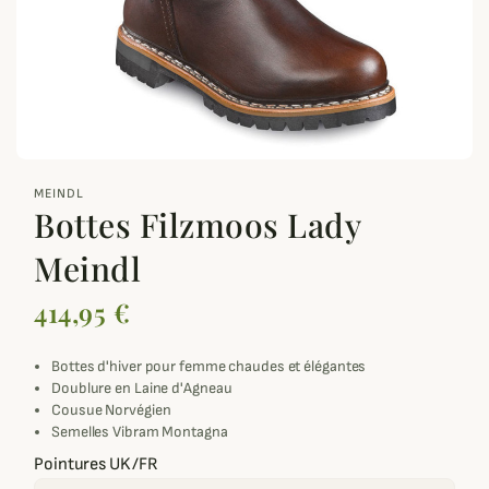
zoom_out_map
MEINDL
Bottes Filzmoos Lady
Meindl
414,95 €
Bottes d'hiver pour femme chaudes et élégantes
Doublure en Laine d'Agneau
Cousue Norvégien
Semelles Vibram Montagna
Pointures UK/FR