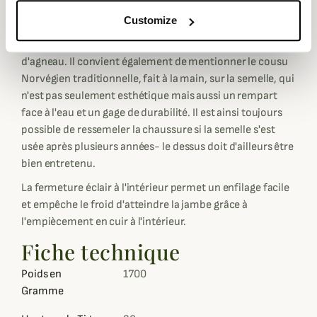
idéales pour une utilisation à la montagne en hiver sur la
Customize
neige. La semelle intérieure amovible est, comme le reste
de la botte d'hiver, dotée d'une chaude doublure en laine
d'agneau. Il convient également de mentionner le cousu
Norvégien traditionnelle, fait à la main, sur la semelle, qui
n'est pas seulement esthétique mais aussi un rempart
face à l'eau et un gage de durabilité. Il est ainsi toujours
possible de ressemeler la chaussure si la semelle s'est
usée après plusieurs années- le dessus doit d'ailleurs être
bien entretenu.
La fermeture éclair à l'intérieur permet un enfilage facile
et empêche le froid d'atteindre la jambe grâce à
l'empiècement en cuir à l'intérieur.
Fiche technique
Poids en
1700
Gramme