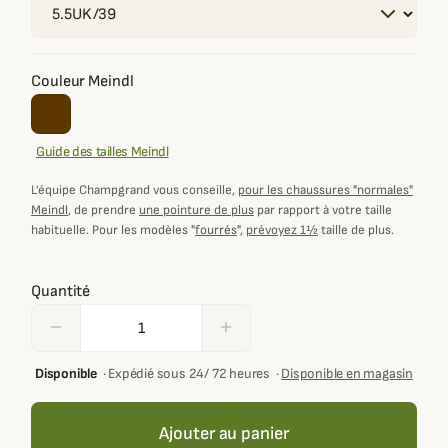
Couleur Meindl
Guide des tailles Meindl
L’équipe Champgrand vous conseille,
pour les chaussures "normales"
Meindl
, de prendre
une pointure de plus
par rapport à votre taille
habituelle. Pour les modèles "
fourrés
",
prévoyez 1½
taille de plus.
Quantité
remove
add
Disponible
·
Expédié sous 24/ 72 heures
·
Disponible en magasin
Ajouter au panier