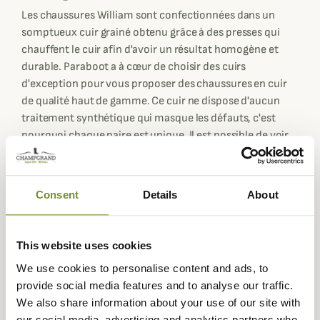
Les chaussures William sont confectionnées dans un
somptueux cuir grainé obtenu grâce à des presses qui
chauffent le cuir afin d'avoir un résultat homogène et
durable. Paraboot a à cœur de choisir des cuirs
d'exception pour vous proposer des chaussures en cuir
de qualité haut de gamme. Ce cuir ne dispose d'aucun
traitement synthétique qui masque les défauts, c'est
pourquoi chaque paire est unique. Il est possible de voir
apparaître des marques blanches, pas d'inquiétude, tout
est normal. Il s'agit simplement du cuir de qualité qui
respire, il vous suffira de passer un chiffon doux avec un
Consent
Details
About
peu de chaleur pour les voir disparaître totalement.
Ces chaussures William ont une silhouette de derby à
bout droit pour un look habillé qui affinera votre pied.
This website uses cookies
Nous vous proposons deux coloris : marron cognac qui
We use cookies to personalise content and ads, to
tire sur plus sur un marron clair et marron ébène,
provide social media features and to analyse our traffic.
beaucoup plus sombre.
We also share information about your use of our site with
our social media, advertising and analytics partners who