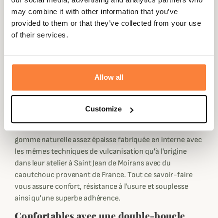
Cousu norvégien et semelle en gomme
may combine it with other information that you’ve
naturelle fait main
provided to them or that they’ve collected from your use
Pour la confection de ses chaussures William, Paraboot
of their services.
utilise le cousu Norvégien fait main c'est-à-dire que la
semelle est cousue à l'aide de "petits points" à la tige
grâce à une bande de cuir souple pour un rendu
extrêmement résistant et souple. Grâce à cette
Allow all
technique de montage, vos William sont imperméables
et surtout ressemelables pour les conserver durant de
Customize
nombreuses années.
Ces derbies en cuir sont réalisées sur une semelle en
gomme naturelle assez épaisse fabriquée en interne avec
les mêmes techniques de vulcanisation qu'à l'origine
dans leur atelier à Saint Jean de Moirans avec du
caoutchouc provenant de France. Tout ce savoir-faire
vous assure confort, résistance à l'usure et souplesse
ainsi qu'une superbe adhérence.
Confortables avec une double-boucle