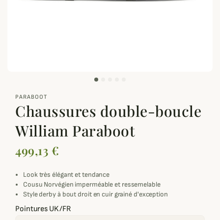
zoom_out_map
PARABOOT
Chaussures double-boucle
William Paraboot
499,13 €
Look très élégant et tendance
Cousu Norvégien imperméable et ressemelable
Style derby à bout droit en cuir grainé d'exception
Pointures UK/FR