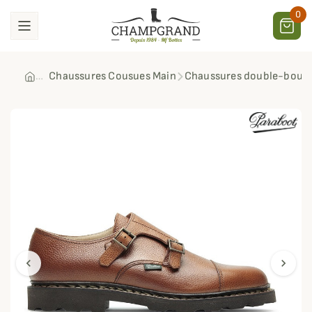
0
Chaussures Cousues Main
Chaussures double-boucl
chevron_left
chevron_right