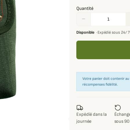
Quantité
remove
Disponible
·
Expédié sous 24/ 
Votre panier doit contenir a
récompenses fidélité.
Expédié dans la
Échange
journée
sous 90