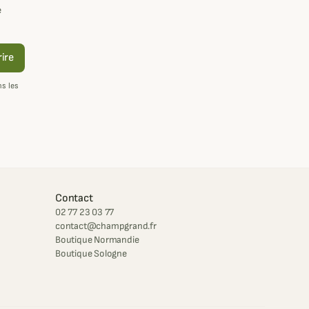
e
rire
s les
Contact
02 77 23 03 77
contact@champgrand.fr
Boutique Normandie
Boutique Sologne