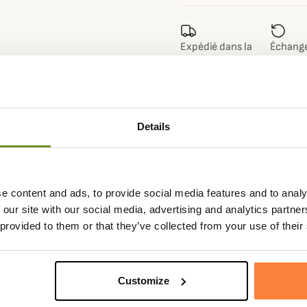
Expédié dans la
Échange
journée
sous 90
Details
Fiche techniqu
e knickers Byron confectionnées
Composition
90% laine,
e content and ads, to provide social media features and to analy
s dans différents coloris.
Pays de
Angleterre
 our site with our social media, advertising and analytics partn
 90% de laine conçue par Pennine
fabrication
 provided to them or that they’ve collected from your use of their
et possèdent un talon et la pointe
Genre
Homme
 tige, le talon et la pointe des
Matière
Laine , Nyl
Customize
yle supplémentaire.