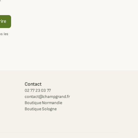
e
rire
s les
Contact
02 77 23 03 77
contact@champgrand.fr
Boutique Normandie
Boutique Sologne