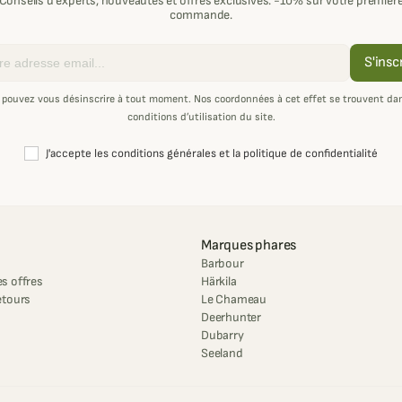
Conseils d'experts, nouveautés et offres exclusives. -10% sur votre premièr
commande.
S'insc
 pouvez vous désinscrire à tout moment. Nos coordonnées à cet effet se trouvent dan
conditions d’utilisation du site.
J'accepte les conditions générales et la politique de confidentialité
Marques phares
Barbour
s offres
Härkila
etours
Le Chameau
Deerhunter
Dubarry
Seeland