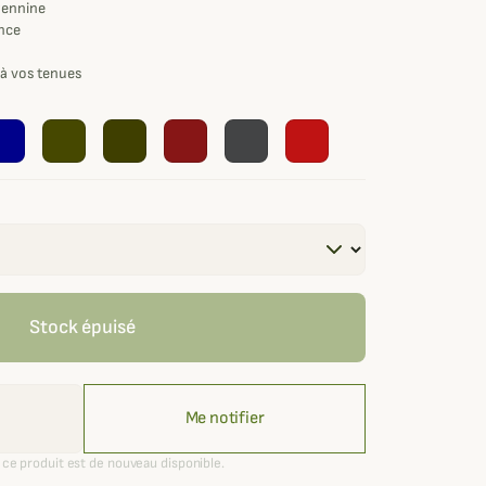
Pennine
ance
r à vos tenues
Stock épuisé
Me notifier
ce produit est de nouveau disponible.