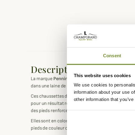
Consent
Description
This website uses cookies
La marque
Pennine
vous propose ces chaussettes d
We use cookies to personalis
dans une laine de qualité exceptionnelle et déclinée
information about your use of
Ces chaussettes de knickers Byron sont réalisées à
other information that you’ve
pour un résultat résistant et de qualité supérieure 
des pieds renforcés.
Elles sont en coloris uni avec une bande en haut de la
pieds de couleur contrastée pour une touche de st