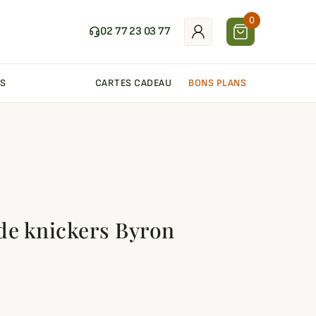
0
02 77 23 03 77
S
CARTES CADEAU
BONS PLANS
de knickers Byron