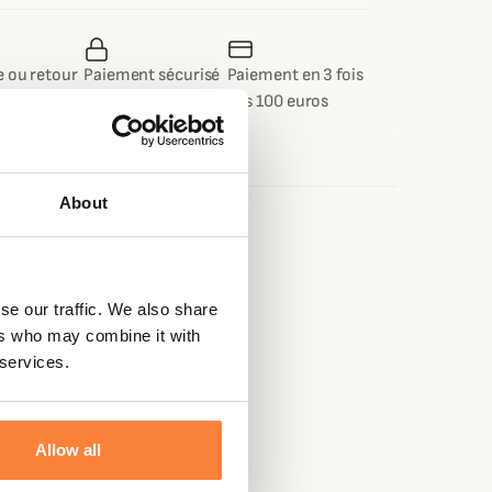
 ou retour
Paiement sécurisé
Paiement en 3 fois
 jours
dès 100 euros
About
e
 10% nylon
se our traffic. We also share
ers who may combine it with
 services.
on
Allow all