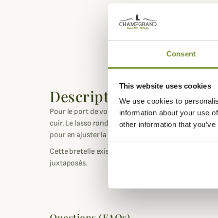
Consent
This website uses cookies
Description
We use cookies to personalis
Pour le port de votre arme, Country Sellerie nous pr
information about your use of
cuir. Le lasso rond s'adapte à tout type d'arme et la 
other information that you’ve
pour en ajuster la longueur.
Cette bretelle existe pour modèles d'armes à cano
juxtaposés.
Questions (FAQs)