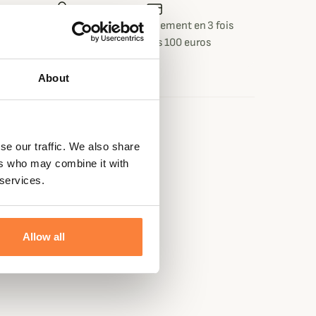
 ou retour
Paiement sécurisé
Paiement en 3 fois
 jours
dès 100 euros
About
e
se our traffic. We also share
ers who may combine it with
 services.
Allow all