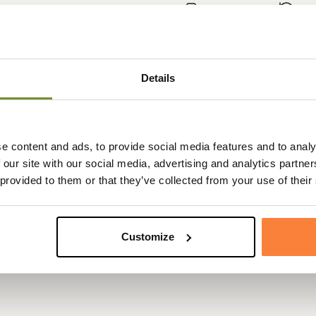
Expédié dans la
Échange
journée
sous 90
Details
Fiche techniqu
e content and ads, to provide social media features and to analy
ésente cette bretelle à pince en
Matière
Cuir
 our site with our social media, advertising and analytics partn
bretelle est réglable par sangle
 provided to them or that they’ve collected from your use of their
Pays de
France
fabrication
ns superposés ou à canons
Coloris
Marron
Customize