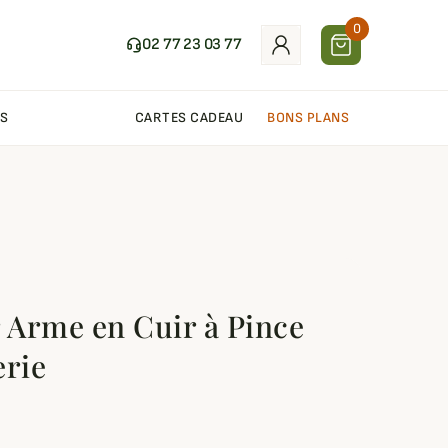
0
02 77 23 03 77
S
CARTES CADEAU
BONS PLANS
r Arme en Cuir à Pince
erie