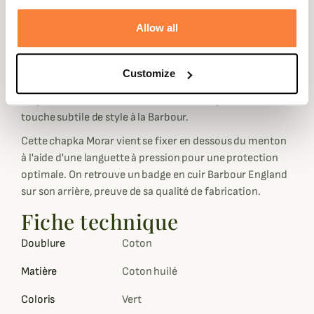
imperméabilité ainsi qu'une résistance au vent et à
l'usure afin de la conserver de nombreuses années.
Allow all
Elle possède une doublure intégrale en polaire berbère
qui vous tiendra extrêmement chaud, idéal lorsque les
Customize
températures sont négatives. Vous retrouverez aussi un
empiècement en tartan dans la doublure pour une
touche subtile de style à la Barbour.
Cette chapka Morar vient se fixer en dessous du menton
à l'aide d'une languette à pression pour une protection
optimale. On retrouve un badge en cuir Barbour England
sur son arrière, preuve de sa qualité de fabrication.
Fiche technique
Doublure
Coton
Matière
Coton huilé
Coloris
Vert