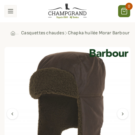
0
Casquettes chaudes
Chapka huilée Morar Barbour
chevron_left
chevron_right