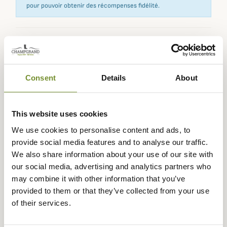
pour pouvoir obtenir des récompenses fidélité.
Expédié dans
Échange ou
Paiement
Paiement en
la journée
retour sous
sécurisé
3 fois dès 100
Consent
Details
About
90 jours
euros
This website uses cookies
We use cookies to personalise content and ads, to
provide social media features and to analyse our traffic.
Description
We also share information about your use of our site with
our social media, advertising and analytics partners who
Pour cet hiver,
Barbour
vous propose cette superbe
may combine it with other information that you’ve
Chapka en coton huilée Morar qui vous assure une
provided to them or that they’ve collected from your use
protection contre le froid et les intempéries.
of their services.
La Chapka Morar de style trappeur est réalisée en coton
huilé d'épaisseur de 6oz qui vous assure une certaine