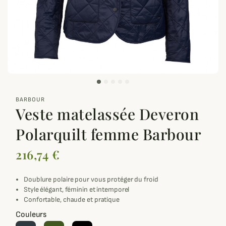
zoom_out_map
BARBOUR
Veste matelassée Deveron
Polarquilt femme Barbour
216,74 €
Doublure polaire pour vous protéger du froid
Style élégant, féminin et intemporel
Confortable, chaude et pratique
Couleurs