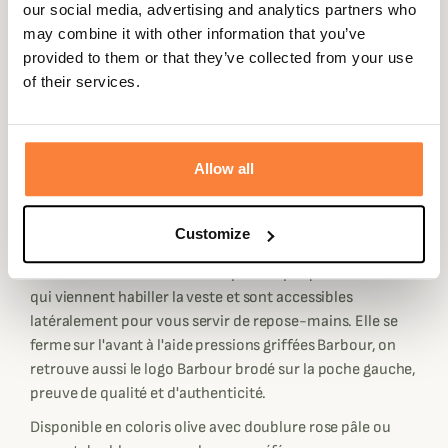
our social media, advertising and analytics partners who
matelassage à losanges avec des surpiqûres au niveau de
may combine it with other information that you’ve
la taille pour une silhouette féminine et élancée. Son est
provided to them or that they’ve collected from your use
en cordon velours, souvent utilisé chez Barbour, de
of their services.
couleur contrasté.
Elle est entièrement doublée en polaire pour
vous apporter une véritable chaleur supplémentaire,
parfait pour vos sorties en période hivernale. Sa coupe
Allow all
est assez ajustée avec un bas de veste arrondi sur l'avant
pour un look raffiné qui s'adaptera aussi bien pour vos
Customize
journées à la campagne comme en ville.
La Deveron est dotée de deux poches plaquées sur l'avant
qui viennent habiller la veste et sont accessibles
latéralement pour vous servir de repose-mains. Elle se
ferme sur l'avant à l'aide pressions griffées Barbour, on
retrouve aussi le logo Barbour brodé sur la poche gauche,
preuve de qualité et d'authenticité.
Disponible en coloris olive avec doublure rose pâle ou