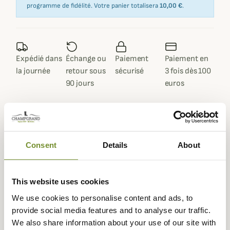
programme de fidélité. Votre panier totalisera
10,00 €
.
Expédié dans
Échange ou
Paiement
Paiement en
la journée
retour sous
sécurisé
3 fois dès 100
90 jours
euros
Consent
Details
About
Description
Barbour
vous propose cette sublime veste matelassée
This website uses cookies
Deveron polarquilt pour femme qui vous protégera
efficacement contre le froid dans un style élégant et
We use cookies to personalise content and ads, to
indémodable que vous pourrez porter au quotidien.
provide social media features and to analyse our traffic.
We also share information about your use of our site with
Cette veste matelassée Deveron est réalisée dans un joli