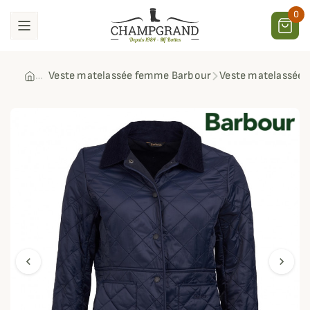
0
Veste matelassée femme Barbour
Veste matelassée 
chevron_left
chevron_right