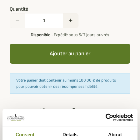
Quantité
remove
add
Disponible
·
Expédié sous 5/ 7 jours ouvrés
Ajouter au panier
Votre panier doit contenir au moins 100,00 € de produits
pour pouvoir obtenir des récompenses fidélité.
Expédié dans
Échange ou
Paiement
Paiement en
la journée
retour sous
sécurisé
3 fois dès 100
90 jours
euros
Consent
Details
About