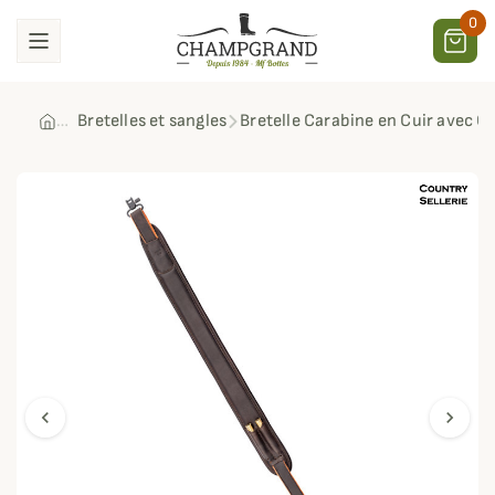
0
Bretelles et sangles
Bretelle Carabine en Cuir avec C
chevron_left
chevron_right