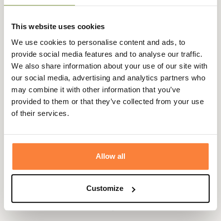
This website uses cookies
We use cookies to personalise content and ads, to
Description
provide social media features and to analyse our traffic.
We also share information about your use of our site with
Country vous propose cette bretelle pour carabine
our social media, advertising and analytics partners who
fabriquée à partir d'un cuir pleine fleur de qualité. Son
may combine it with other information that you’ve
rembourrage généreux et exceptionnelle la rend
très
provided to them or that they’ve collected from your use
confortable.
of their services.
Son système de fixation rapide sur grenadières permet
une attache simple et rapide.
Elle est très fonctionnelle avec sa cartouchière vous
Allow all
permettant d'y loger deux balles et ainsi toujours avoir
des munitions à portée de main.
Customize
La bretelle Country Sellerie est en outre antidérapante.
Elle est aussi ajustable en longueur.