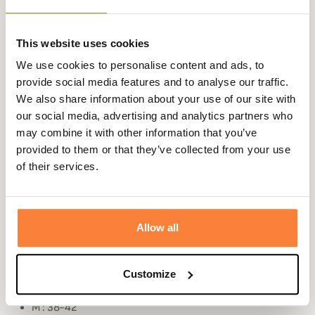
Filson
vous propose les chaussettes hautes Reliable qui
vous assureront un confort supplémentaire dans vos
bottes ou vos cuissardes.
This website uses cookies
Ces chaussettes sont majoritairement composées en
We use cookies to personalise content and ads, to
laine mérinos afin de vous garantir une bonne
provide social media features and to analyse our traffic.
respirabilité et une régulation de la température qui sera
We also share information about your use of our site with
d'autant plus agréable si vous portez des bottes
our social media, advertising and analytics partners who
néoprène.
may combine it with other information that you’ve
provided to them or that they’ve collected from your use
Elles sont renforcées en élasthanne et en nylon pour vous
of their services.
assurer une bonne résistance et qu'elles gardent leur
forme initiale.
Les voûtes plantaires sont renforcées et rembourrées
pour amortir les chocs. Ces chaussettes reliable montent
Allow all
jusqu'en dessous des genoux pour éviter le frottement
des bottes contre votre peau assez désagréable.
Customize
Taille :
M : 38-42