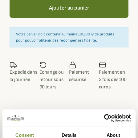
Ajouter au panier
Votre panier doit contenir au moins 100,00 € de produits
pour pouvoir obtenir des récompenses fidélité.
Expédié dans
Échange ou
Paiement
Paiement en
la journée
retour sous
sécurisé
3 fois dès 100
90 jours
euros
Description
Consent
Details
About