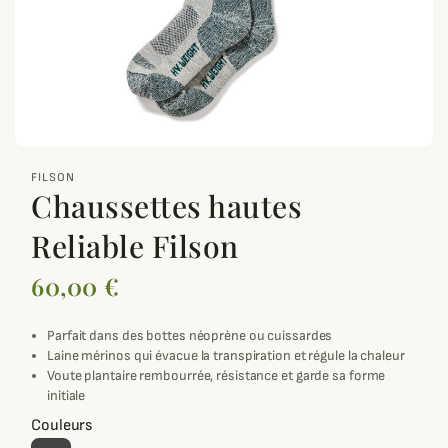
zoom_out_map
FILSON
Chaussettes hautes
Reliable Filson
60,00 €
Parfait dans des bottes néoprène ou cuissardes
Laine mérinos qui évacue la transpiration et régule la chaleur
Voute plantaire rembourrée, résistance et garde sa forme
initiale
Couleurs