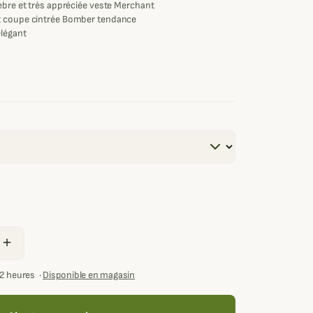
èbre et très appréciée
veste Merchant
t coupe cintrée Bomber tendance
élégant
add
72 heures
·
Disponible en magasin