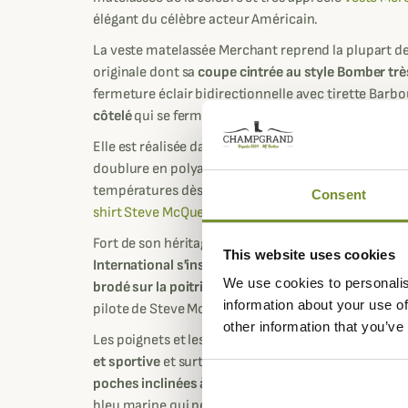
élégant du célèbre acteur Américain.
La veste matelassée Merchant reprend la plupart des
originale dont sa
coupe cintrée au style Bomber tr
fermeture éclair bidirectionnelle avec tirette Barbo
côtelé
qui se ferme à l'aide de deux pressions pour 
Elle est réalisée dans un matelassage à losange de 
doublure en polyamide matelassée qui vous protége
températures dès la mi-saison pour arborer un
loo
Consent
shirt Steve McQueen
.
Fort de son héritage motocycliste depuis des année
This website uses cookies
International s'inspire d'un look motard avant-gar
We use cookies to personalis
brodé sur la poitrine gauche
mettant en avant le dr
information about your use of
pilote de Steve McQueen.
other information that you’ve
Les poignets et les ourlets en tricot côtelé donnent
et sportive
et surtout empêche le vent de s'infiltrer 
poches inclinées à rabat pressions
avec imprimé à 
bleu marine qui peuvent servir de repose-mains ain