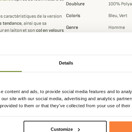
Doublure
100% Poly
Coloris
Bleu, Vert
 caractéristiques de la version
ès tendance
, ainsi que sa
Genre
Homme
ur en laiton et son
col en velours
protéger votre cou du froid.
Matière
Polyester
4 pouces en polyester avec une
EDITION
Steve McQ
ra du vent et des basses
LIMITEE
k décontracté
au-dessus d'un
t-
Details
s, l'ensemble des vestes
Barbour
diste.
On retrouve un
écusson
e content and ads, to provide social media features and to analy
apeau Américain et le passé de
 our site with our social media, advertising and analytics partn
 provided to them or that they’ve collected from your use of their
 cette
allure bomber très élégante
dans la veste. Il est doté de
deux
carreaux rouge et blanc sur fond
Customize
si qu'une poche intérieure à