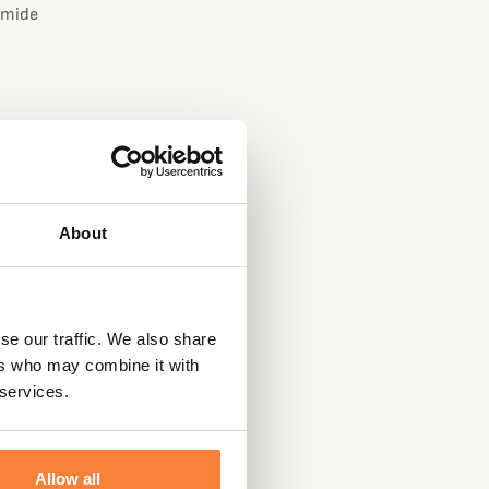
amide
ueen
About
se our traffic. We also share
ers who may combine it with
 services.
Allow all