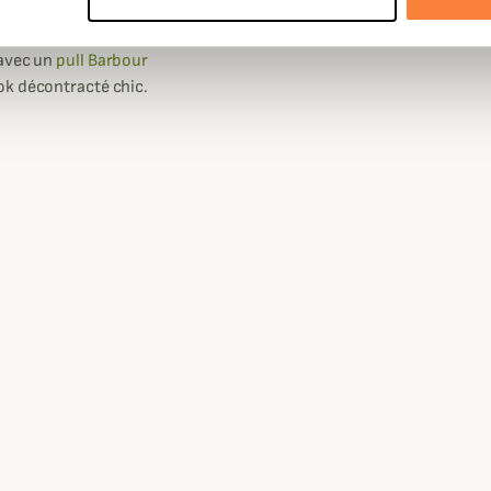
 avec un
pull Barbour
ok décontracté chic.