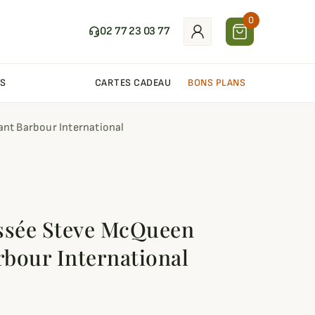
0
02 77 23 03 77
S
CARTES CADEAU
BONS PLANS
nt Barbour International
ssée Steve McQueen
bour International