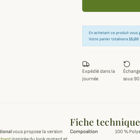
En achetant ce produit vous
Votre panier totalisera
15,00
Expédié dans la
Échange
journée
sous 90
Fiche techniqu
tional
vous propose la version
Composition
100 % Poly
chant
inspirée du look motard et