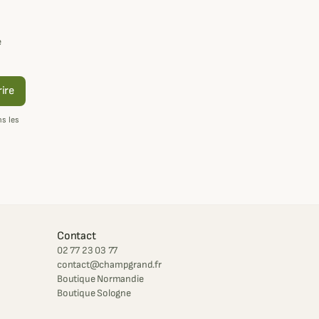
e
rire
s les
Contact
02 77 23 03 77
contact@champgrand.fr
Boutique Normandie
Boutique Sologne