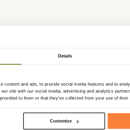
Fiche techniqu
rtables que robustes avec sa
Renfort
Cordura
 le bas de vos jambes faces à
Coloris
Vert
dité en plaine.
Details
. Leur brevet exclusif TRACTION
nce optimale sous la semelle,
sistant qui peut être changé en
e content and ads, to provide social media features and to analy
 our site with our social media, advertising and analytics partn
maintien.
 provided to them or that they’ve collected from your use of their
Customize