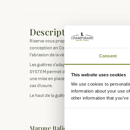
Description
Riserva vous propose ces guêtres tout autant confo
conception en Cordura. Vous pourrez ainsi protéger
l'abrasion de la végétation en forêt ou face à l'humi
Consent
Les guêtres s'adapteront à tout type de chaussures
SYSTEM permet de sécuriser la marche, une adhére
This website uses cookies
une mise en place facile et un câble en acier très ré
We use cookies to personalis
cas d'usure.
information about your use of
Le haut de la guêtre est élastiqué pour un meilleur 
other information that you’ve
Marque Italienne : Choisir sa Taille