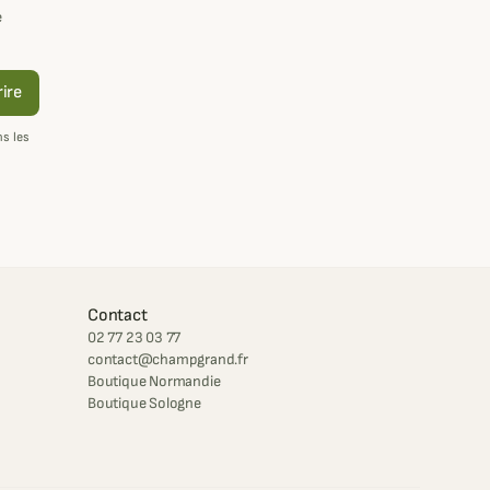
e
rire
s les
Contact
02 77 23 03 77
contact@champgrand.fr
Boutique Normandie
Boutique Sologne