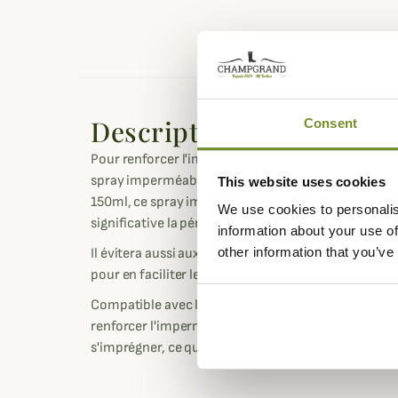
Description
Consent
Pour renforcer l'imperméabilité de vos chaussure
spray imperméabilisant de Chiruca. Très simple d'u
This website uses cookies
150ml, ce spray imperméabilisant pour chaussures
We use cookies to personalis
significative la pénétration de l'eau.
information about your use of
other information that you’ve
Il évitera aussi aux salissures de s'incruster trop
pour en faciliter le nettoyage ultérieurement.
Compatible avec les chaussures membranées GORE-
renforcer l'imperméabilité de la chaussures tout en 
s'imprégner, ce qui optimise le séchage après utilis