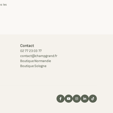
s les
Contact
02 77 23 03 77
contact@champgrand.fr
Boutique Normandie
Boutique Sologne