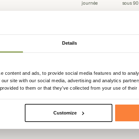
journée
sous 90
Fiche techniqu
Details
s, Champgrand vous propose ce
Contenance
150 ml
tilisation et d'une contenance de
 diminuera de manière très
e content and ads, to provide social media features and to analy
 our site with our social media, advertising and analytics partn
 provided to them or that they’ve collected from your use of their
 profondément sur vos chaussures
TEX, le spray viendra donc
Customize
évitant à l'eau de trop
ation.