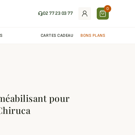
0
02 77 23 03 77
S
CARTES CADEAU
BONS PLANS
éabilisant pour
Chiruca