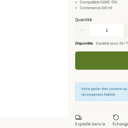
Compatible GORE-TEX
Contenance 150 ml
Quantité
remove
Disponible
·
Expédié sous 24/ 
Votre panier doit contenir a
récompenses fidélité.
Expédié dans la
Échange