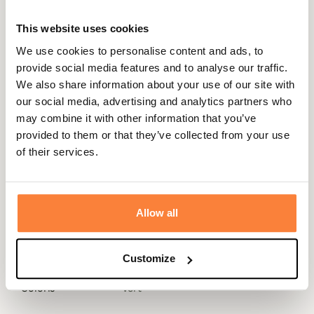
préformés pour l'aisance lors de longues marches et le
devant est renforcé par une double couche de tissu.
This website uses cookies
Chiruca insiste sur l'aspect pratique t fonctionnel de
We use cookies to personalise content and ads, to
pantalon sur lequel vous retrouvez:
provide social media features and to analyse our traffic.
We also share information about your use of our site with
Une fermeture à boutons avec crochet
our social media, advertising and analytics partners who
Deux poches en biais sur le devant
may combine it with other information that you’ve
Deux poches sur les cuisses avec fermeture à rabat et
provided to them or that they’ve collected from your use
bande velcro
of their services.
Fiche technique
Composition
65% Polyester, 35% Coton
Allow all
Traitement
Anti-Insectes
Customize
Genre
Homme
Coloris
Vert