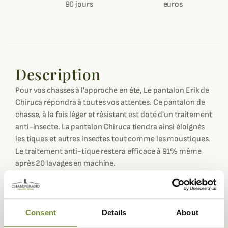
90 jours
euros
Description
Pour vos chasses à l'approche en été, Le pantalon Erik de
Chiruca répondra à toutes vos attentes. Ce pantalon de
chasse, à la fois léger et résistant est doté d'un traitement
anti-insecte. La pantalon Chiruca tiendra ainsi éloignés
les tiques et autres insectes tout comme les moustiques.
Le traitement anti-tique restera efficace à 91% même
après 20 lavages en machine.
Très silencieux, le pantalon Erik est alors conseillé pour
vos chasses à l'approche à la période estivale.
Confectionné dans une toile respirante en coton et
Consent
Details
About
polyester, ce pantalon d'approche dispose de genoux