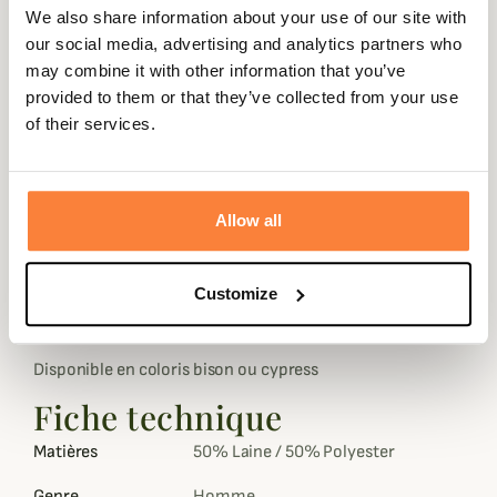
chevrons et à carreaux bleu et rouge lui donne un look
We also share information about your use of our site with
très raffiné et élégant. Ce gilet est doté de deux fentes à
our social media, advertising and analytics partners who
pressions sur les côtés pour être plus à l'aise lors
may combine it with other information that you’ve
d'activités.
provided to them or that they’ve collected from your use
of their services.
Ce gilet Game Vest se ferme à l'aide d'une fermeture éclair
qui couvre aussi votre cou et dispose de deux poches
zippées qui peuvent servir de repose-mains. La doublure
du dos est équipé d'un emplacement pour y glisser le
Allow all
système chauffant Stagunt.
Vous pourrez très facilement porter ce gilet au dessus
Customize
d'un pull pour un look gentleman Farmer et lors de
températures fraiches grâce au système chauffant.
Disponible en coloris bison ou cypress
Fiche technique
Matières
50% Laine / 50% Polyester
Genre
Homme