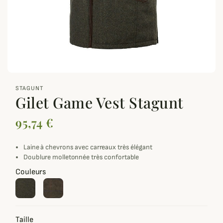
zoom_out_map
STAGUNT
Gilet Game Vest Stagunt
95,74 €
Laine à chevrons avec carreaux très élégant
Doublure molletonnée très confortable
Couleurs
Taille