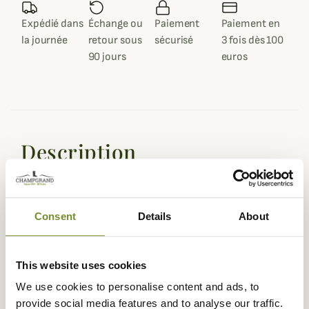
Expédié dans
Échange ou
Paiement
Paiement en
la journée
retour sous
sécurisé
3 fois dès 100
90 jours
euros
Description
Stagunt
vous propose ce superbe gilet Game Vest
à chevrons très élégant que vous pourrez porter au
quotidien ou à la chasse.
Consent
Details
About
Ce gilet bi-matière est composé à 50% de laine avec un
intérieur molletonné en losange qui vous procurera une
véritable sensation de confort lorsque vous le porterez.
This website uses cookies
Ses empiècements au niveau des épaules et des rebords
We use cookies to personalise content and ads, to
de poche en suède ainsi que l'esthétisme de la laine à
provide social media features and to analyse our traffic.