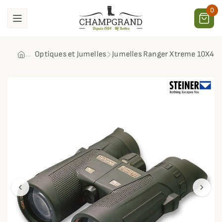
0
Optiques et Jumelles
Jumelles Ranger Xtreme 10X42 
chevron_left
chevron_right