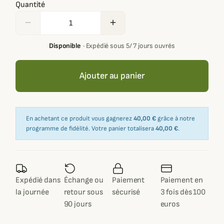
Quantité
remove
add
Disponible
·
Expédié sous 5/ 7 jours ouvrés
Ajouter au panier
En achetant ce produit vous gagnerez
40,00 €
grâce à notre
programme de fidélité. Votre panier totalisera
40,00 €
.
Expédié dans
Échange ou
Paiement
Paiement en
la journée
retour sous
sécurisé
3 fois dès 100
90 jours
euros