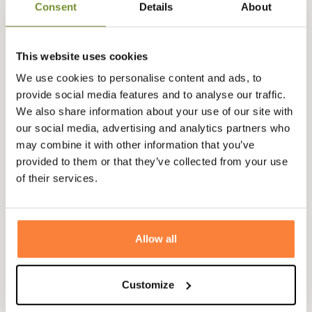
Le système Fast-Close-Focus est un système efficace et
Consent
Details
About
rapide pour une mise au point sans effort. Même avec des
gants, ces jumelles Ranger Xtreme sont très faciles à
This website uses cookies
utiliser. La molette vous assure une mise au point
fiable et rapide.
We use cookies to personalise content and ads, to
provide social media features and to analyse our traffic.
Livrées avec un boîtier, sangle en néoprène ClicLoc,
We also share information about your use of our site with
capuchon contre la pluie et capuchons d'objectifs.
our social media, advertising and analytics partners who
Caractéristiques:
may combine it with other information that you’ve
œilletons Ergoflex rotatifs brevetés Steiner
provided to them or that they’ve collected from your use
of their services.
Pressurisation à l'azote pour éviter la buée de -20C° à
+80C°
Indice crépusculaire 18.3
système d'attache rapide ClicLoc
Allow all
Système Steiner ComfortUse pour une utilisation
intuitive
Customize
Indice crépusculaire 20.5