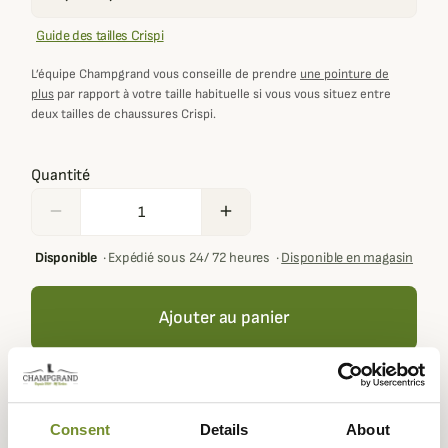
Guide des tailles Crispi
L’équipe Champgrand vous conseille de prendre
une pointure de
plus
par rapport à votre taille habituelle si vous vous situez entre
deux tailles de chaussures Crispi.
Quantité
remove
add
Disponible
·
Expédié sous 24/ 72 heures
·
Disponible en magasin
Ajouter au panier
Votre panier doit contenir au moins 100,00 € de produits
pour pouvoir obtenir des récompenses fidélité.
Consent
Details
About