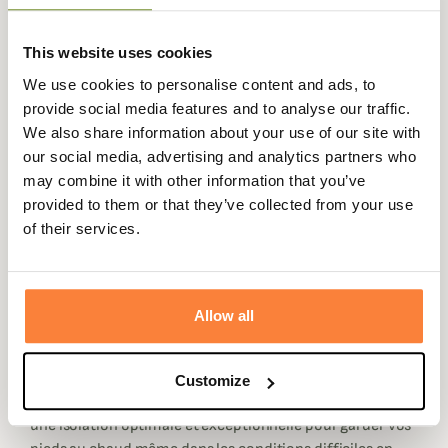
This website uses cookies
Expédié dans
Échange ou
Paiement
Paiement en
We use cookies to personalise content and ads, to
la journée
retour sous
sécurisé
3 fois dès 100
provide social media features and to analyse our traffic.
90 jours
euros
We also share information about your use of our site with
our social media, advertising and analytics partners who
may combine it with other information that you’ve
provided to them or that they’ve collected from your use
of their services.
Description
Crispi vous propose les chaussettes chaudes Fly Fishing
Allow all
de Crispi pour vos chasses et activités par températures
très froides.
Composée à 53% en laine mérinos (10% polyamide,
Customize
5%élasthanne, 32% acrylique) ces chaussettes offrent
une isolation optimale et exceptionnelle pour garder vos