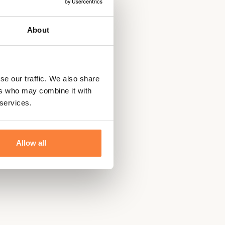
plein-air.
About
se our traffic. We also share
ers who may combine it with
 services.
Allow all