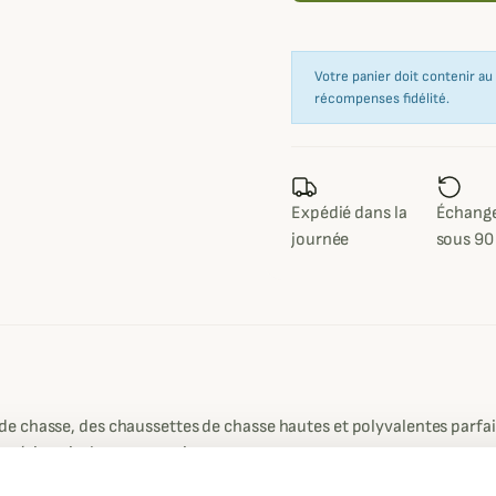
Votre panier doit contenir a
récompenses fidélité.
Expédié dans la
Échange
journée
sous 90
 chasse, des chaussettes de chasse hautes et polyvalentes parfait
e mérinos isolante et respirante.
r votre pied et votre jambe afin d'offrir un très bon maintien.