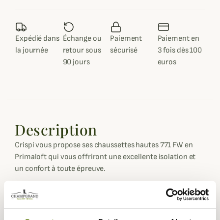
Expédié dans
Échange ou
Paiement
Paiement en
la journée
retour sous
sécurisé
3 fois dès 100
90 jours
euros
Description
Crispi vous propose ses chaussettes hautes 771 FW en
Primaloft qui vous offriront une excellente isolation et
un confort à toute épreuve.
Ces chaussettes montante de chasses de Crispi
disposent d'une bande élastiquée pour un excellent
maintien.