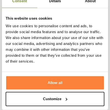
Consent
Details
About
Le double renfort aux points de frottement évitera les
irritations tout en procurant un grand confort.
Principalement confectionnées en Primaloft, elles
This website uses cookies
assureront un excellent confort thermique tout en
We use cookies to personalise content and ads, to
gardant vos pieds au sec grâce à sa technologie isolante
provide social media features and to analyse our traffic.
et respirante.
We also share information about your use of our site with
Composition:
our social media, advertising and analytics partners who
may combine it with other information that you’ve
Polyester Primaloft : 30%
provided to them or that they’ve collected from your use
Laine Merinos Primaloft : 30%
of their services.
Acrylique : 16%
Polyamide : 20%
Elasthanne : 4%
Allow all
Les chaussettes Prima 771FW de Crispi seront idéales
pour vos chasse hivernales.
Customize