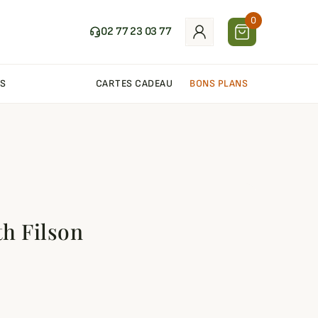
0
02 77 23 03 77
S
CARTES CADEAU
BONS PLANS
th Filson