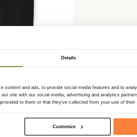
Details
e content and ads, to provide social media features and to analy
 our site with our social media, advertising and analytics partn
 provided to them or that they’ve collected from your use of their
Fiche techniqu
me gilet Tin Cloth avec une
Genre
Homme
Customize
ook des plus élégants et tendance.
Coloris
Jaune