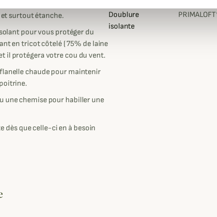
n huilée d'une épaisseur de 14 oz
Doublure
PRIMALOFT
e et surtout étanche.
isolante
'isolant pour vous protéger du
ant en tricot côtelé ( 75% de laine
 il protégera votre cou du vent.
 flanelle chaude pour maintenir
poitrine.
ou une chemise pour habiller une
ste dès que celle-ci en à besoin
e