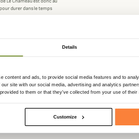
e de Le Chameau est donc au
 pour durer dans le temps
 Le Chameau. Sa semelle à mono-
es idéale pour une utilisation
ampêtres dans la nature.
e doublure en Jersey poly-coton
Details
dité et ainsi garder vos pieds au
pirantes. Vous pourrez alors les
s plus chaudes tout comme lors
e content and ads, to provide social media features and to analy
out des grandes bottes de la
 our site with our social media, advertising and analytics partn
eur étanchéité et leur résistance
 provided to them or that they’ve collected from your use of their
ties nature pendant de longues
Customize
nture habituelle.
.