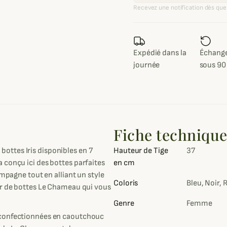
Recevez une notification dès que 
Expédié dans la
Échange
journée
sous 90
Fiche techniqu
ttes Iris disponibles en 7
Hauteur de Tige
37
 conçu ici des bottes parfaites
en cm
ampagne tout en alliant un style
Coloris
Bleu, Noir, 
ur de bottes Le Chameau qui vous
Genre
Femme
 confectionnées en caoutchouc