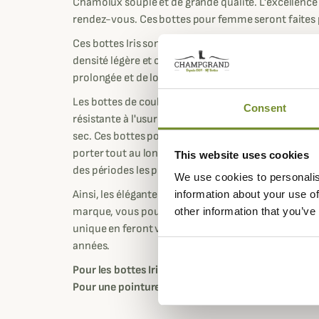
Chamolux souple et de grande qualité. L'excellenc
rendez-vous. Ces bottes pour femme seront faites
Ces bottes Iris sont les plus légères de la marque
densité légère et confortable rend ces bottes coloré
prolongée et de longues marches lors de sorties ch
Les bottes de couleurs Iris présentent une élégant
Consent
résistante à l'usure facilitant l'évacuation de l'humi
sec. Ces bottes pour femme sont donc tout aussi res
porter tout au long de l'année lors des périodes le
This website uses cookies
des périodes les plus fraîches.
We use cookies to personalis
Ainsi, les élégantes bottes Iris de Le Chameau ont t
information about your use of
marque, vous pourrez les utiliser en toute saison. L
other information that you’ve
unique en feront vos bottes favorites pour vos sor
années.
Pour les bottes Iris, vous pouvez prendre votre poi
Pour une pointure 38 le tour de mollet est de 38cm