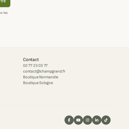
rire
s les
Contact
02 77 23 03 77
contact@champgrand.fr
Boutique Normandie
Boutique Sologne