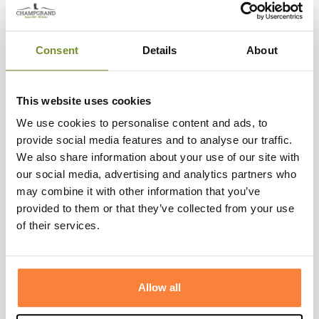
Browning
vous propose la casquette Two Tone
biocolore à la propriété déperlante grâce à sa fabrication
Consent
Details
About
en coton huilé et qui vous donnera un style gentleman
farmer lors de vos activités en plein air ou au quotidien.
La casquette Two Tone est fabriquée en 100 % coton
This website uses cookies
huilé en deux tons de brun, elle conviendra alors très bien
We use cookies to personalise content and ads, to
par temps humide grâce à son action déperlante.
provide social media features and to analyse our traffic.
Le logo tête de cerf Browning est brodé en orange sur le
We also share information about your use of our site with
devant de la casquette ainsi que le nom de la marque
our social media, advertising and analytics partners who
"Browning" sur la visière pour l'authenticité et l'élégance
may combine it with other information that you’ve
de celle-ci.
provided to them or that they’ve collected from your use
of their services.
Par tout type de temps la casquette Two Tone
s'accordera parfaitement avec votre garde-robe du
quotidien ou à la chasse.
Allow all
Taille unique