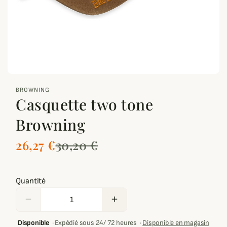
zoom_out_map
BROWNING
Casquette two tone
Browning
26,27 €
30,20 €
Quantité
remove
add
Disponible
·
Expédié sous 24/ 72 heures
·
Disponible en magasin