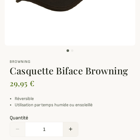
zoom_out_map
BROWNING
Casquette Biface Browning
29,95 €
Réversible
Utilisation par temps humide ou ensoleillé
Quantité
remove
add