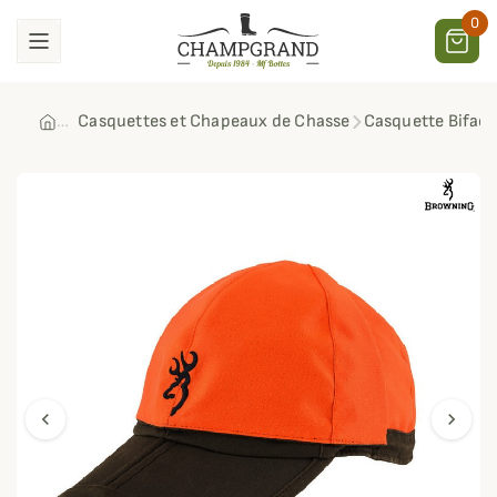
0
Casquettes et Chapeaux de Chasse
Casquette Bifac
chevron_left
chevron_right