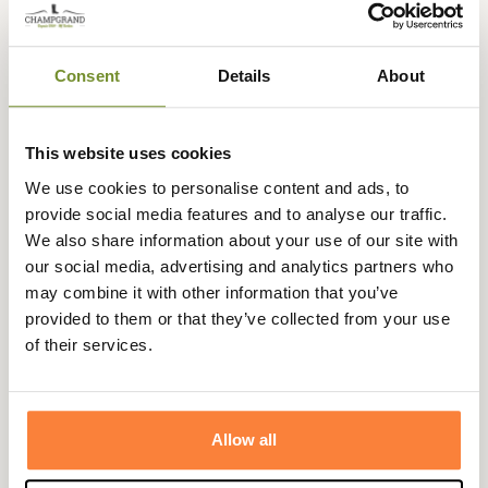
Description
Browning vous propose cette superbe casquette Biface
Consent
Details
About
de couleur brun/orange pour une utilisation pour tout
type de chasse et par temps humide ou ensoleillé.
La casquette Biface se transforme de la couleur brun à
This website uses cookies
orange en quelques secondes pour une praticité
We use cookies to personalise content and ads, to
incroyable.
provide social media features and to analyse our traffic.
De plus, cette casquette Browning est pliable pour la
We also share information about your use of our site with
transporter partout avec vous.
our social media, advertising and analytics partners who
may combine it with other information that you’ve
Pratique et confortable, grâce à ses deux couleurs, elle
provided to them or that they’ve collected from your use
vous accompagnera par toutes occasions.
of their services.
100 % polyester et doublure 100 % nylon
Taille unique
Fiche technique
Allow all
Genre
Homme