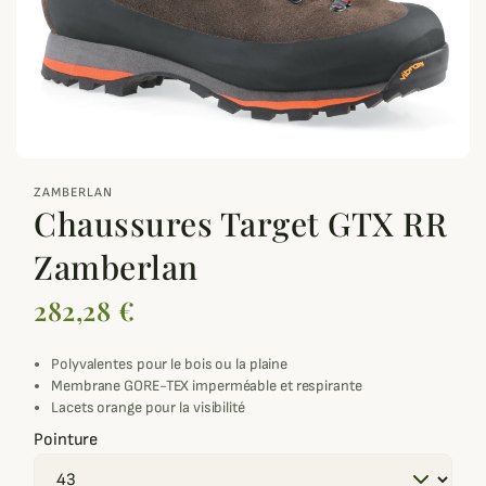
zoom_out_map
ZAMBERLAN
Chaussures Target GTX RR
Zamberlan
282,28 €
Polyvalentes pour le bois ou la plaine
Membrane GORE-TEX imperméable et respirante
Lacets orange pour la visibilité
Pointure