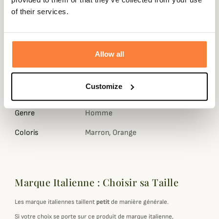
La Target GTX RR, fabriquée à la main en Italie avec les
of their services.
meilleurs matériaux, est une chaussure de chasse
polyvalente dans la pure tradition de Zamberlan.
Fiche technique
Allow all
Hauteur de Tige
13,5
en cm
Customize
Membrane
GORE-TEX
Genre
Homme
Coloris
Marron, Orange
Marque Italienne : Choisir sa Taille
Les marque italiennes taillent
petit
de manière générale.
Si votre choix se porte sur ce produit de marque italienne,