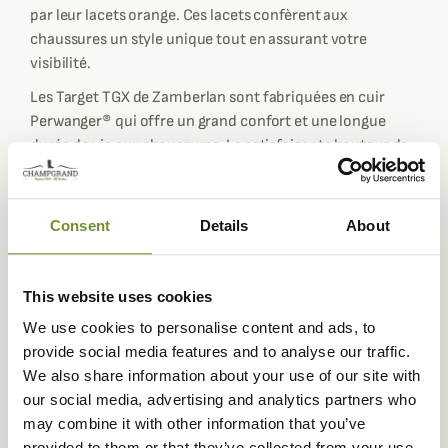
par leur lacets orange. Ces lacets confèrent aux
chaussures un style unique tout en assurant votre
visibilité.
Les Target TGX de Zamberlan sont fabriquées en cuir
Perwanger® qui offre un grand confort et une longue
durée de vie aux chaussures. La satisfaisante hauteur de
tige soutient à la fois le pied et la cheville. Le pare-pierre
intégral en caoutchouc protègent la chaussure ainsi que
le pied des coupures et des débris rocailleux. La
Consent
Details
About
membrane GORE-TEX assure une excellente
imperméabilité et un grand confort grâce à sa
respirabilité.
This website uses cookies
Le choix de Zamberlan pour la semelle de la Target GTX
We use cookies to personalise content and ads, to
RR se porte sur la Vibram® Star Lite avec des crampons
provide social media features and to analyse our traffic.
profonds multidirectionnels pour améliorer l'adhérence
We also share information about your use of our site with
le pincement. De larges rainures assurent une action
our social media, advertising and analytics partners who
autonettoyante.
may combine it with other information that you’ve
provided to them or that they’ve collected from your use