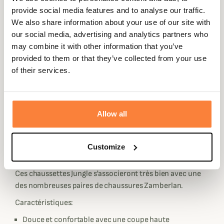
ou lors de sorties chasses car elles disposent d'un très
provide social media features and to analyse our traffic.
bon rembourrage et sont hautement respirantes et
We also share information about your use of our site with
absorbent très bien l'humidité afin que vous soyez à l'aise
our social media, advertising and analytics partners who
dans toutes conditions.
may combine it with other information that you’ve
Sa coupe haute est parfaite pour associer avec une paire
provided to them or that they’ve collected from your use
de bottes hautes ou lorsque le mollet est préférable
of their services.
d'être protégé. Sa coupe qui s'arrête au niveau des
genoux vous permettra de prévenir les chocs et d'éviter
les frottements ou glissements pour un confort
Allow all
supplémentaire.
Son coloris Camo sur le devant et Vert Olive sur l'arrière
accompagné du logo Zamberlan cousu sur l'arrière
Customize
mollet lui donne un style très agréable à regarder.
Ces chaussettes Jungle s'associeront très bien avec une
des nombreuses paires de chaussures Zamberlan.
Caractéristiques:
Douce et confortable avec une coupe haute