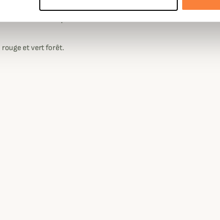
 qualité.
Genre
Homme
s arrières ainsi de passants à
 rouge et vert forêt.