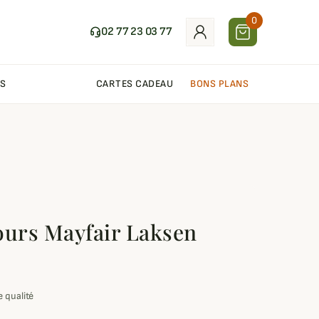
0
02 77 23 03 77
S
CARTES CADEAU
BONS PLANS
ours Mayfair Laksen
 qualité