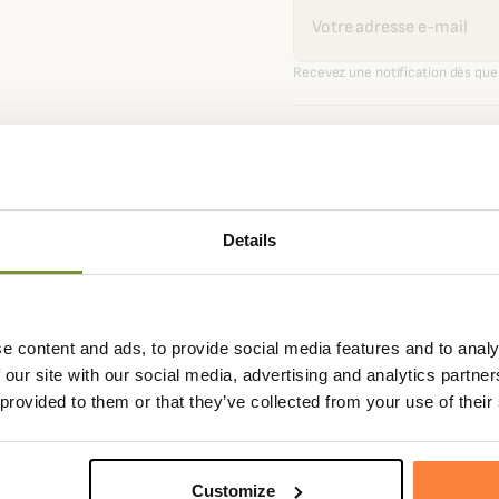
Recevoir une alerte
Recevez une notification dès que 
Expédié dans la
Échange
journée
sous 90
Details
Fiche techniqu
e content and ads, to provide social media features and to analy
 our site with our social media, advertising and analytics partn
ours Mayfair qui vous
Composition
98% Coton,
 provided to them or that they’ve collected from your use of their
asses qu'au quotidien pour look
Coloris
Beige, Bleu,
Matière
Coton, Éla
 % élasthanne qui le rend très
Customize