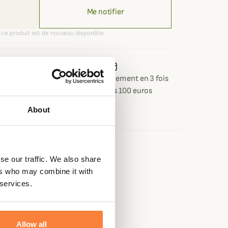
Me notifier
ce produit est de nouveau disponible.
 ou retour
Paiement sécurisé
Paiement en 3 fois
 jours
dès 100 euros
About
e
se our traffic. We also share
ers who may combine it with
 2% Élasthanne
 services.
 Rouge, Vert
sthanne
Allow all