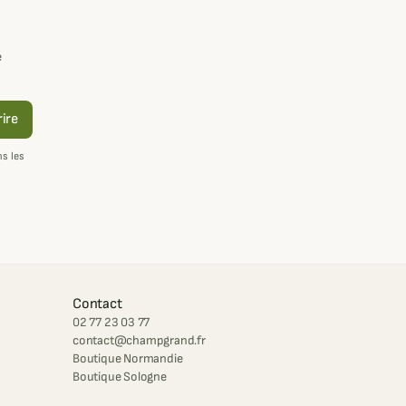
e
rire
s les
Contact
02 77 23 03 77
contact@champgrand.fr
Boutique Normandie
Boutique Sologne