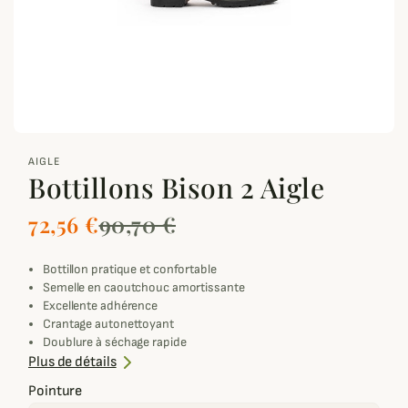
zoom_out_map
AIGLE
Bottillons Bison 2 Aigle
72,56 €
90,70 €
Bottillon pratique et confortable
Semelle en caoutchouc amortissante
Excellente adhérence
Crantage autonettoyant
Doublure à séchage rapide
Idéal pour jardin et forêt
Plus de détails
Pointure