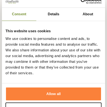
terrains.
Sa semelle en caoutchouc absorbe efficacement les
Consent
Details
About
chocs, garantissant une marche agréable même sur de
longues périodes. Grâce à son crantage autonettoyant,
elle procure une adhérence fiable, y compris sur sols
This website uses cookies
humides ou boueux. Sa doublure à séchage rapide
contribue à garder les pieds au sec, pour un confort
We use cookies to personalise content and ads, to
prolongé.
provide social media features and to analyse our traffic.
We also share information about your use of our site with
Un modèle robuste et fonctionnel, pensé pour ceux qui
our social media, advertising and analytics partners who
recherchent fiabilité et praticité lors de leurs activités en
may combine it with other information that you’ve
extérieur.
provided to them or that they’ve collected from your use
Fiche technique
of their services.
Tige
100% Caoutchouc naturel
Doublure
100% Polyamide
Allow all
Hauteur de Tige
26
en cm