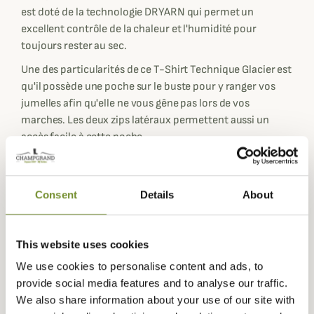
est doté de la technologie DRYARN qui permet un
excellent contrôle de la chaleur et l'humidité pour
toujours rester au sec.
Une des particularités de ce T-Shirt Technique Glacier est
qu'il possède une poche sur le buste pour y ranger vos
jumelles afin qu'elle ne vous gêne pas lors de vos
marches. Les deux zips latéraux permettent aussi un
accès facile à cette poche.
Afin de protéger le T-Shirt Glacier Trabaldo des
frottements d'un sac dos... il est doté de
renforts SCHOELLER DRYSKIN sur les épaules. Sur les
Consent
Details
About
avants-bras les renforts permettent de protéger le t-
shirt de l'abrasion des ronces et épines.
This website uses cookies
We use cookies to personalise content and ads, to
provide social media features and to analyse our traffic.
We also share information about your use of our site with