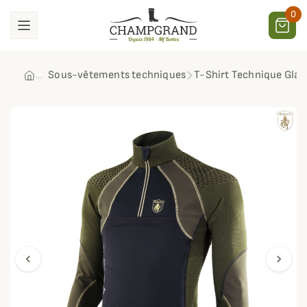
0
Sous-vêtements techniques
T-Shirt Technique Glac
chevron_left
chevron_right